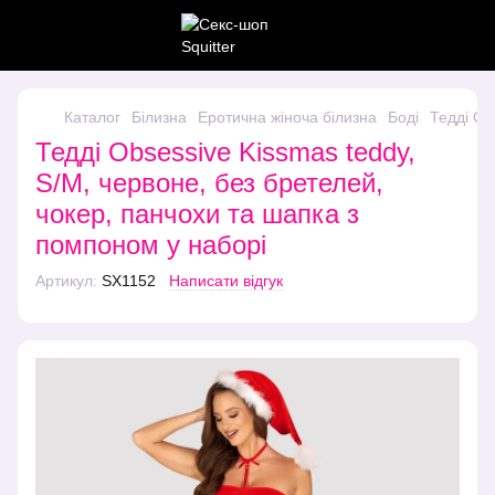
Каталог
Білизна
Еротична жіноча білизна
Боді
Тедді Ob
Тедді Obsessive Kissmas teddy,
S/M, червоне, без бретелей,
чокер, панчохи та шапка з
помпоном у наборі
Артикул:
SX1152
Написати відгук