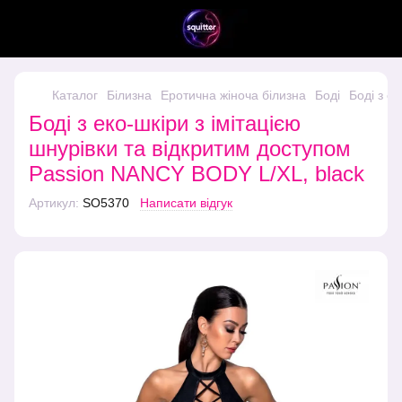
Каталог
Білизна
Еротична жіноча білизна
Боді
Боді з е
Боді з еко-шкіри з імітацією
шнурівки та відкритим доступом
Passion NANCY BODY L/XL, black
Артикул:
SO5370
Написати відгук