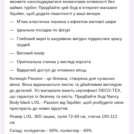
зможете насолоджуватися моментами інтимності без
зайвих турбот. Придбайте цей боді в інтернет-магазині
Squitter, щоб додати пікантності у ваші вечори.
М'яка еластична тканина з ефектом матової шкіри
Ідеальна посадка по фігурі
Глибокий виріз із шнурівкою вигідно підкреслює красу
грудей
Високий комір
Оригінальна спинка у вигляді корсета
Відкритий доступ до інтимних місць
Колекція Passion - це білизна, створена для сучасних
жінок. Вона відзначається якістю та дбайливим виглядом
до деталей. Усі матеріали мають сертифікат OECO-TEX,
що гарантує їх безпеку та якість. Придбайте боді Nancy
Body black L/XL - Passion від Squitter, щоб розбудити свою
пристрасть до нових відчуттів.
Розмір L/XL: B/D чашка, талія 72-84 см, стегна 100-112
см.
Склад: поліуретан - 60%, поліестер - 40%.