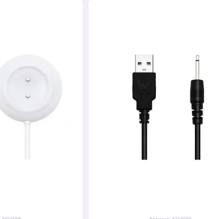
: SO4095
Артикул: SO4096