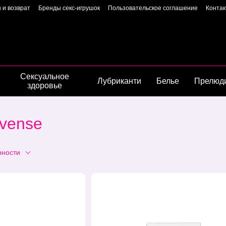
 и возврат
Бренды секс-игрушок
Пользовательское соглашение
Конта
Пользовательское соглашение
Страница владелиц
Сексуальное
Лубриканти
Белье
Прелюд
здоровье
ovense
рности