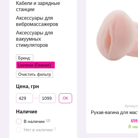
Кабели и зарядные
станции
Аксессуары для
вибромассажеров
Аксессуары для
вакуумных
стимуляторов
Бренд:
Lovense (Гонконг)
Очистить фильтр
Цена, грн
От Цена, грн
До Цена, грн
OK
Артикул
Наличие
659
10
В наличии
В на
0
Нет в наличии