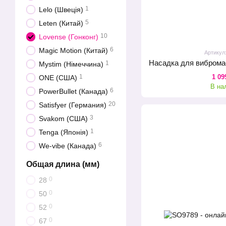
1
Lelo (Швеція)
5
Leten (Китай)
10
Lovense (Гонконг)
6
Magic Motion (Китай)
Артикул
1
Mystim (Німеччина)
1 09
1
ONE (США)
В на
6
PowerBullet (Канада)
20
Satisfyer (Германия)
3
Svakom (США)
1
Tenga (Японія)
6
We-vibe (Канада)
Общая длина (мм)
0
28
0
50
0
52
0
67