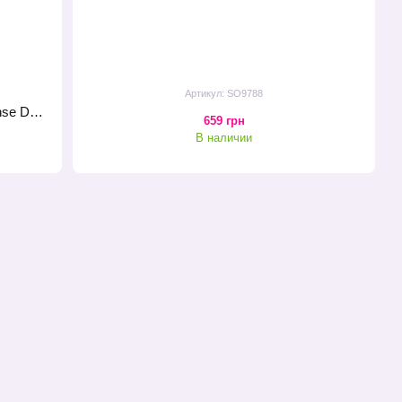
Артикул: SO9788
Насадка для вибромассажера Lovense Domi Female Attachment
659 грн
В наличии