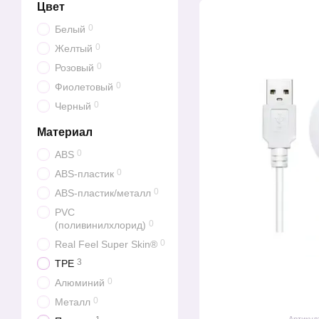
Цвет
0
Белый
0
Желтый
0
Розовый
0
Фиолетовый
0
Черный
Материал
0
ABS
0
ABS-пластик
0
ABS-пластик/металл
PVC
0
(поливинилхлорид)
0
Real Feel Super Skin®
3
TPE
0
Алюминий
0
Металл
Артикул