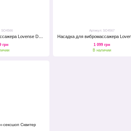
: SO4566
Артикул: SO4567
Насадка для вибромассажера Lovense Domi Male Attachment
9 грн
1 099 грн
личии
В наличии