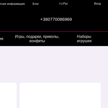
Укр
Рус
Вход
ктная информация
Блог
+380770086969
Игры, подарки, приколы,
Наборы
ия
конфеты
игрушек