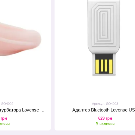
: SO4092
Артикул: SO4093
Рукав-вагина для мастурбатора Lovense Max 2
Адаптер Bluetooth Lovense U
 грн
629 грн
личии
В наличии