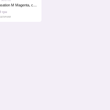
Дилдо Dorcel Real Sensation M Magenta, силикон
9 грн
наличии