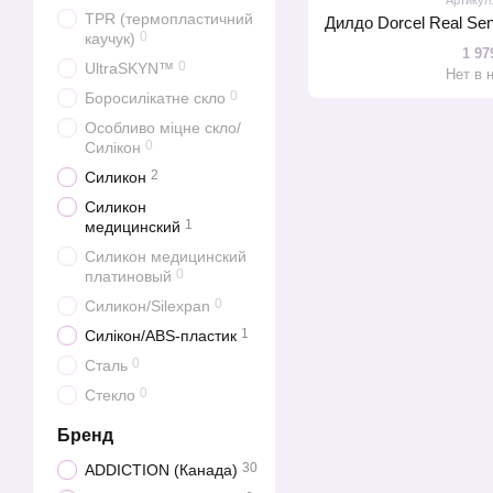
TPR (термопластичний
0
каучук)
1 97
0
UltraSKYN™
Нет в 
0
Боросилікатне скло
Особливо міцне скло/
0
Силікон
2
Силикон
Силикон
1
медицинский
Силикон медицинский
0
платиновый
0
Силикон/Silexpan
1
Силікон/ABS-пластик
0
Сталь
0
Стекло
Бренд
30
ADDICTION (Канада)