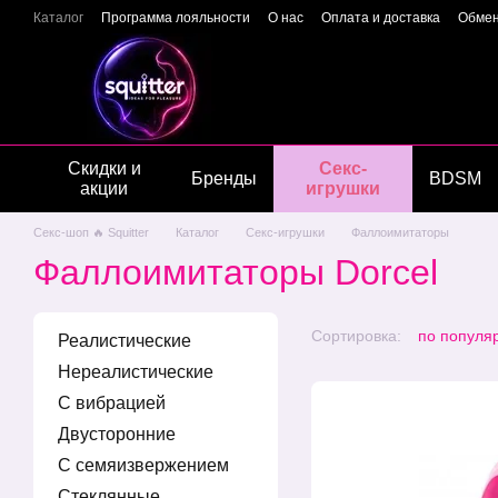
Перейти к основному контенту
Каталог
Программа лояльности
О нас
Оплата и доставка
Обмен
Отзывы о магазине
Гарантия качества
Конфиденциальность
Скидки и
Секс-
Бренды
BDSM
акции
игрушки
Секс-шоп 🔥 Squitter
Каталог
Секс-игрушки
Фаллоимитаторы
Фаллоимитаторы Dorcel
Сортировка:
по популя
Реалистические
Нереалистические
С вибрацией
Двусторонние
С семяизвержением
Стеклянные