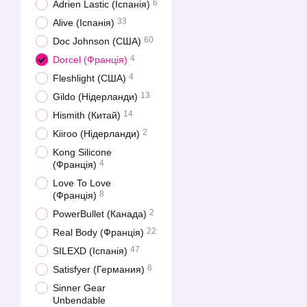
6
Adrien Lastic (Іспанія)
33
Alive (Іспанія)
60
Doc Johnson (США)
4
Dorcel (Франція)
4
Fleshlight (США)
13
Gildo (Нідерланди)
14
Hismith (Китай)
2
Kiiroo (Нідерланди)
Kong Silicone
4
(Франція)
Love To Love
8
(Франція)
2
PowerBullet (Канада)
22
Real Body (Франція)
47
SILEXD (Іспанія)
6
Satisfyer (Германия)
Sinner Gear
Unbendable