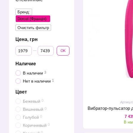
Бренд:
Dorcel (Франція)
Очистить фильтр
Цена, грн
От Цена, грн
До Цена, грн
OK
Наличие
3
В наличии
1
Нет в наличии
Цвет
0
Бежевый
Артикул
0
Вишневый
7 43
0
Голубой
В на
0
Коричневый
0