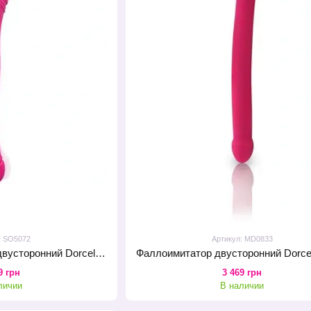
: SO5072
Артикул: MD0833
Вибратор-пульсатор двусторонний Dorcel ORGASMIC DOUBLE DO
9 грн
3 469 грн
личии
В наличии