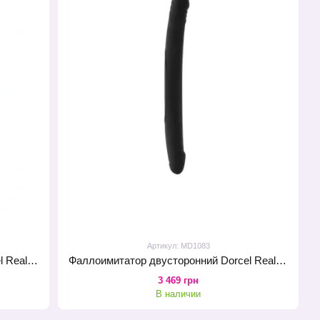
Артикул: MD1083
Фаллоимитатор двусторонний Dorcel Real Double Do Magenta, диаметр 4см, длина 42см
Фаллоимитатор двусторонний Dorcel Real Double Do Black, диаметр 4см, длина 42см
3 469 грн
В наличии