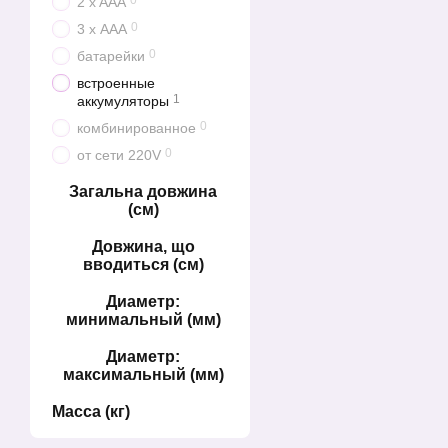
0
2 x AAA
0
3 х ААА
0
батарейки
встроенные
1
аккумуляторы
0
комбинированное
0
от сети 220V
Загальна довжина
(см)
Довжина, що
вводиться (см)
Диаметр:
минимальный (мм)
Диаметр:
максимальный (мм)
Масса (кг)