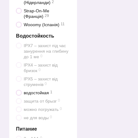
2
(Нідерланди)
Strap-On-Me
29
(Франція)
11
Wooomy (Іспанія)
Водостойкость
IPX7 – захист під час
занурення на глибину
0
до 1 ме
IPX4 – захист від
0
бризок
IPX5 – захист від
0
струменів
1
водостойкая
0
защита от брызг
0
можно погружать
0
не для воды
Питание