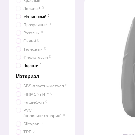
Красный
0
Лиловый
2
Малиновый
0
Прозрачный
0
Розовый
0
Синий
0
Телесный
0
Фиолетовый
1
Черный
Материал
0
ABS-пластик/металл
0
FIRMSKYN™
0
FutureSkin
PVC
0
(поливинилхлорид)
0
Silexpan
0
TPE
Артикул