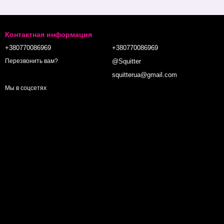
Контактная информация
+380770086969
+380770086969
@Squitter
Перезвонить вам?
squitterua@gmail.com
Мы в соцсетях