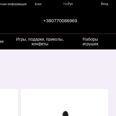
Укр
Рус
Вход
ктная информация
Блог
+380770086969
Игры, подарки, приколы,
Наборы
ия
конфеты
игрушек