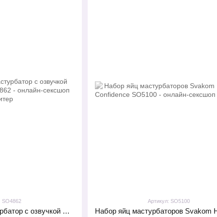
: SO4862
Артикул: SO5100
Интерактивный мастурбатор с озвучкой Svakom Alex Neo