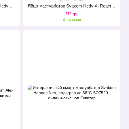
Набор яйц-мастурбаторов Svakom Hedy X- Mixed Textures
Яйцо-мастурбатор Svakom Hedy X- Reaction
379 грн
В наличии