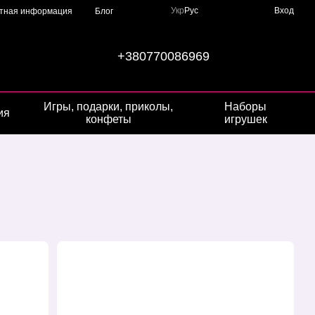
Укр
Рус
Вход
ктная информация
Блог
+380770086969
Игры, подарки, приколы,
Наборы
ия
конфеты
игрушек