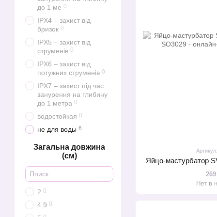
0
до 1 ме
IPX4 – захист від
0
бризок
IPX5 – захист від
0
струменів
IPX6 – захист від
0
потужних струменів
IPX7 – захист під час
занурення на глибину
0
до 1 метра
0
водостойкая
6
не для воды
Загальна довжина
Артикул
(см)
Яйцо-мастурбатор 
269
Нет в 
0
2
0
4.9