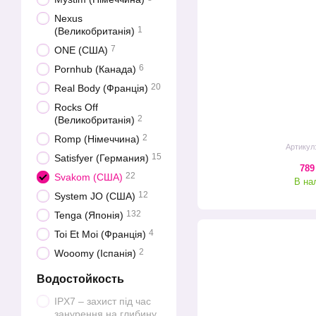
Nexus
1
(Великобританія)
7
ONE (США)
6
Pornhub (Канада)
20
Real Body (Франція)
Rocks Off
2
(Великобританія)
2
Romp (Німеччина)
Артикул
15
Satisfyer (Германия)
789
22
Svakom (США)
В на
12
System JO (США)
132
Tenga (Японія)
4
Toi Et Moi (Франція)
2
Wooomy (Іспанія)
Водостойкость
IPX7 – захист під час
занурення на глибину