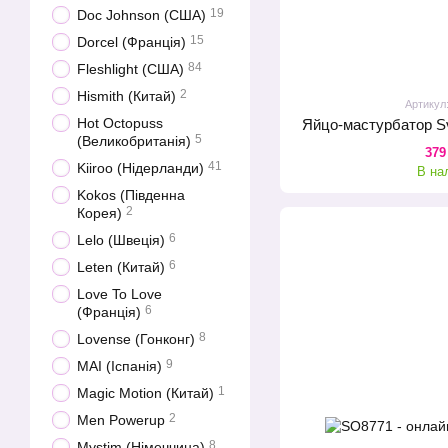
19
Doc Johnson (США)
15
Dorcel (Франція)
84
Fleshlight (США)
2
Hismith (Китай)
Артикул
Hot Octopuss
Яйцо-мастурбатор S
5
(Великобританія)
379
41
Kiiroo (Нідерланди)
В на
Kokos (Південна
2
Корея)
6
Lelo (Швеція)
6
Leten (Китай)
Love To Love
6
(Франція)
8
Lovense (Гонконг)
9
MAI (Іспанія)
1
Magic Motion (Китай)
2
Men Powerup
8
Mystim (Німеччина)