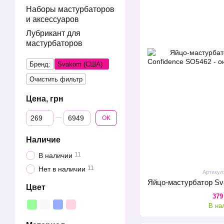
Наборы мастурбаторов
и аксессуаров
Лубрикант для
мастурбаторов
Бренд:
Svakom (США)
Очистить фильтр
Цена, грн
От Цена, грн
До Цена, грн
OK
Наличие
11
В наличии
11
Нет в наличии
Артикул
Цвет
379
В на