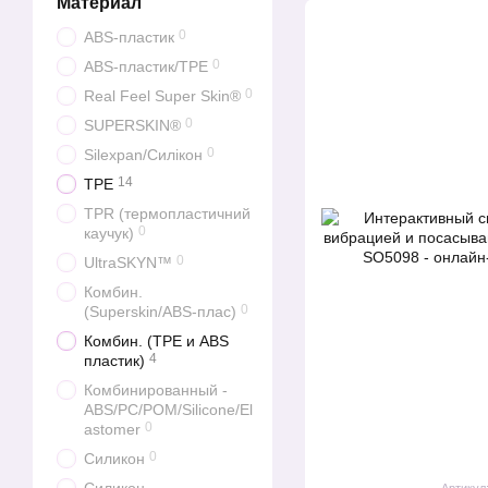
Материал
0
ABS-пластик
0
ABS-пластик/ТРЕ
0
Real Feel Super Skin®
0
SUPERSKIN®
0
Silexpan/Силікон
14
TPE
TPR (термопластичний
0
каучук)
0
UltraSKYN™
Комбин.
0
(Superskin/ABS-плас)
Комбин. (TPE и ABS
4
пластик)
Комбинированный -
ABS/PC/POM/Silicone/El
0
astomer
0
Силикон
Артикул