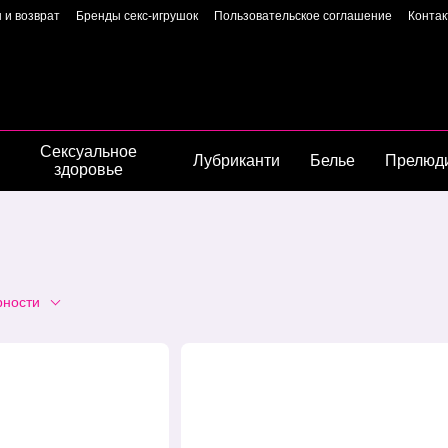
 и возврат
Бренды секс-игрушок
Пользовательское соглашение
Конта
Пользовательское соглашение
Страница владелиц
Сексуальное
Лубриканти
Белье
Прелюд
здоровье
рности