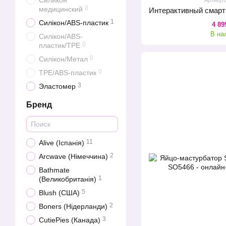
Силикон
0
медицинский
1
Силікон/ABS-пластик
4 89
В на
Силікон/ABS-
0
пластик/TPE
0
Силікон/Метал
0
ТРЕ/ABS-пластик
3
Эластомер
Бренд
11
Alive (Іспанія)
2
Arcwave (Німеччина)
Bathmate
1
(Великобританія)
5
Blush (США)
2
Boners (Нідерланди)
3
CutiePies (Канада)