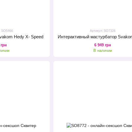
: SO5466
Артикул: SO7326
vakom Hedy X- Speed
 грн
6 949 грн
личии
В наличии