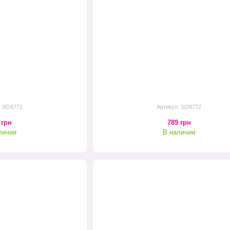
: SO8771
Артикул: SO8772
 грн
789 грн
личии
В наличии