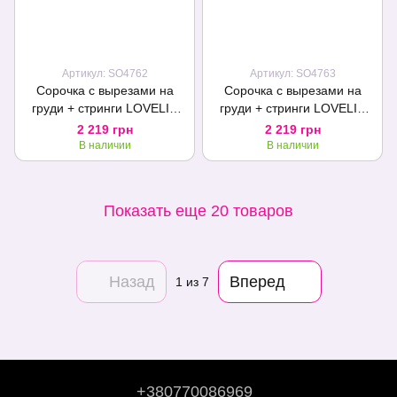
Артикул: SO4762
Артикул: SO4763
Сорочка с вырезами на
Сорочка с вырезами на
груди + стринги LOVELIA
груди + стринги LOVELIA
CHEMISE white L/XL -
CHEMISE white S/M -
2 219 грн
2 219 грн
Passion
Passion
В наличии
В наличии
Показать еще 20 товаров
Назад
Вперед
1
из 7
+380770086969