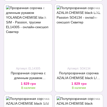
Артикул: EL14305
Артикул: SO4134
Прозрачная сорочка с
Полупрозрачная сорочка
длинным рукавом
AZALIA CHEMISE black L/XL
YOLANDA CHEMISE black
Passion
1 829 грн
1 829 грн
S/M - Passion, трусики
В наличии
В наличии