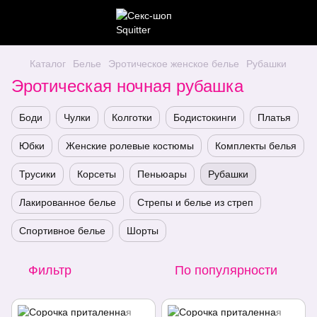
Каталог
Белье
Эротическое женское белье
Рубашки
Эротическая ночная рубашка
Боди
Чулки
Колготки
Бодистокинги
Платья
Юбки
Женские ролевые костюмы
Комплекты белья
Трусики
Корсеты
Пеньюары
Рубашки
Лакированное белье
Стрепы и белье из стреп
Спортивное белье
Шорты
Фильтр
По популярности