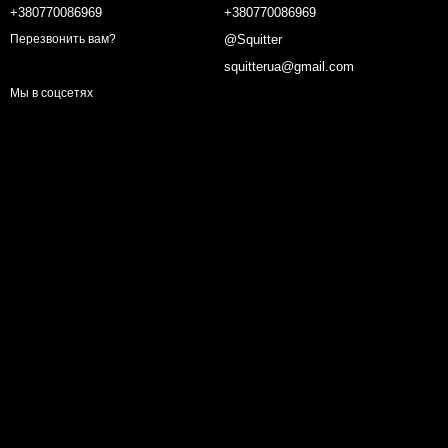
+380770086969
+380770086969
@Squitter
Перезвонить вам?
squitterua@gmail.com
Мы в соцсетях