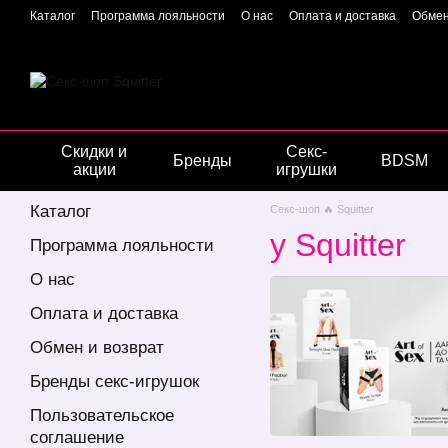
Перейти к основному контенту
Каталог
Программа лояльности
О нас
Оплата и доставка
Обмен
Отзывы о магазине
Гарантия качества
Конфиденциальность
Скидки и
Секс-
Бренды
BDSM
акции
игрушки
Каталог
Секс-шоп 🔥 Squitter
у Squitter
Программа лояльности
О нас
Оплата и доставка
Обмен и возврат
Бренды секс-игрушок
Пользовательское
соглашение