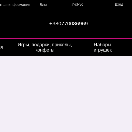
Укр
Рус
Вход
ктная информация
Блог
+380770086969
Игры, подарки, приколы,
Наборы
ия
конфеты
игрушек