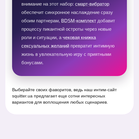
внимание на этот набор:
смарт-вибратор
обеспечит синхронное наслаждение сразу
обоим партнерам,
BDSM-комплект
добавит
процессу пикантной остроты через новые
роли и ситуации, а
чековая книжка
сексуальных желаний
превратит интимную
жизнь в увлекательную игру с приятными
бонусами.
Выбирайте своих фаворитов, ведь наш интим-сайт
squitter.ua предлагает еще сотни интересных
вариантов для воплощения любых сценариев.