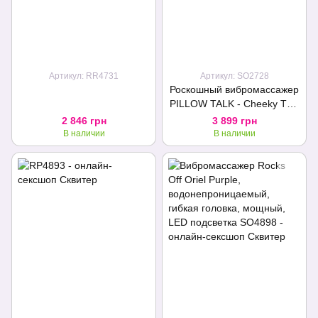
Артикул: RR4731
Артикул: SO2728
Роскошный вибромассажер
PILLOW TALK - Cheeky Teal
с кристаллом Swarovsky,
2 846 грн
3 899 грн
плавное повышение
В наличии
В наличии
мощности