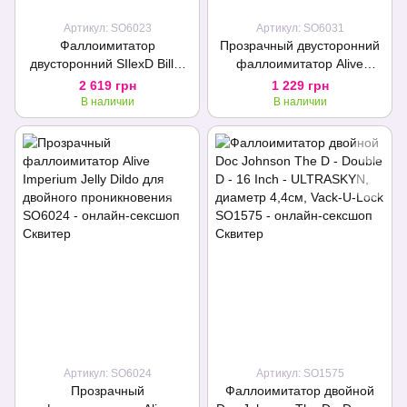
Артикул: SO6023
Артикул: SO6031
Фаллоимитатор
Прозрачный двусторонний
двусторонний SIlexD Billy-
фаллоимитатор Alive
Joe Double Dong S Flesh,
Supreme Jelly Dildo
2 619 грн
1 229 грн
двухслойный,
В наличии
В наличии
силикон+Silexpan
Артикул: SO6024
Артикул: SO1575
Прозрачный
Фаллоимитатор двойной