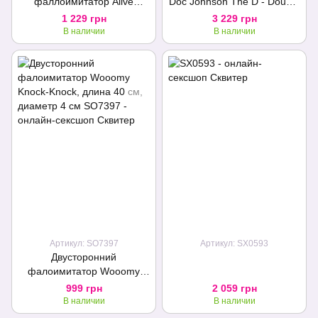
фаллоимитатор Alive
Doc Johnson The D - Double
Imperium Jelly Dildo для
D - 16 Inch - ULTRASKYN,
1 229 грн
3 229 грн
двойного проникновения
диаметр 4,4см, Vack-U-Lock
В наличии
В наличии
Артикул: SO7397
Артикул: SX0593
Двусторонний
фалоимитатор Wooomy
Knock-Knock, длина 40 см,
999 грн
2 059 грн
диаметр 4 см
В наличии
В наличии