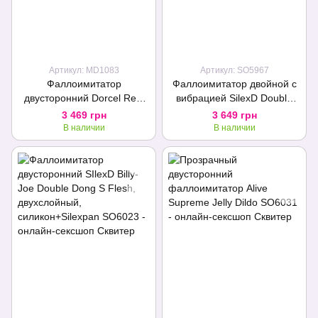
Артикул: MD1083
Артикул: SO5967
Фаллоимитатор
Фаллоимитатор двойной с
двусторонний Dorcel Real
вибрацией SilexD Double
Double Do Black, диаметр
Gusto Flesh Motor (Model 1
3 469 грн
3 649 грн
4см, длина 42см
size 8" & 7"), двухслойны
В наличии
В наличии