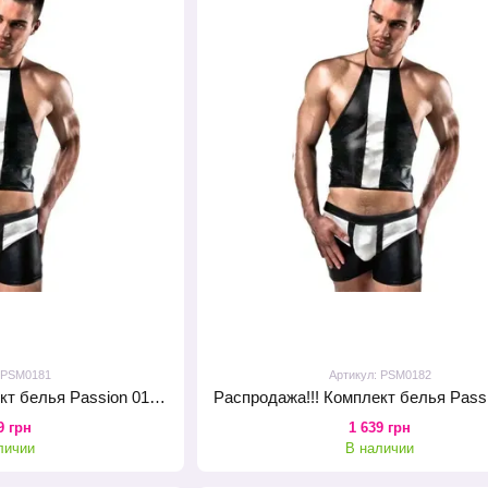
: PSM0181
Артикул: PSM0182
Распродажа!!! Комплект белья Passion 018 SET L/XL, черные шортики и топик с белыми элементами
9 грн
1 639 грн
личии
В наличии