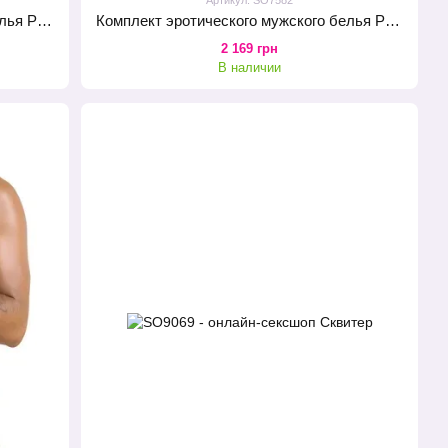
Комплект эротического мужского белья Passion 036 Alfred XXL/XXXL Black, трусы, воротник, манжеты
Комплект эротического мужского белья Passion 037 Gregory L/XL White, трусы, воротник, манжеты
2 169 грн
В наличии