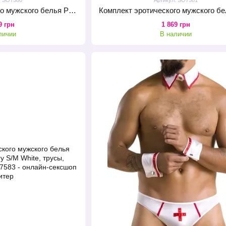
Комплект эротического мужского белья Passion 036 Alfred S/M Black, трусы, воротник, манжеты
9 грн
1 869 грн
личии
В наличии