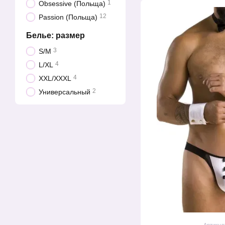
1
Obsessive (Польща)
12
Passion (Польща)
Белье: размер
3
S/M
4
L/XL
4
XXL/XXXL
2
Универсальный
Артикул