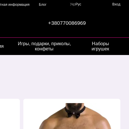
Укр
Рус
Вход
ктная информация
Блог
+380770086969
Игры, подарки, приколы,
Наборы
ия
конфеты
игрушек