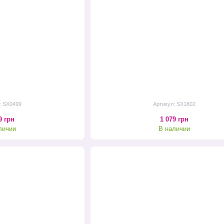
: SX0499
Артикул: SX1802
9 грн
1 079 грн
личии
В наличии