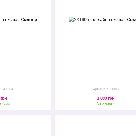
: SX1804
Артикул: SX1805
 грн
1 099 грн
личии
В наличии