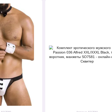
: SO7580
Артикул: SO7581