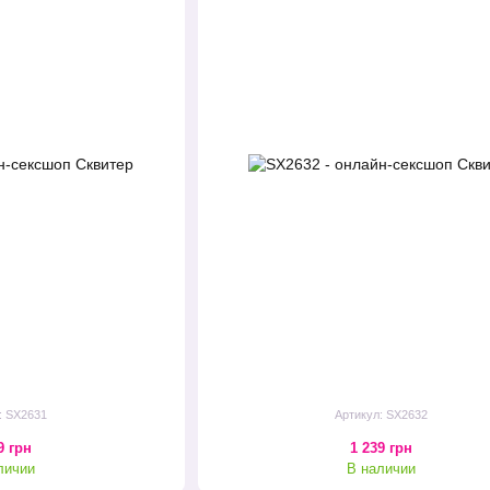
: SX2631
Артикул: SX2632
9 грн
1 239 грн
личии
В наличии