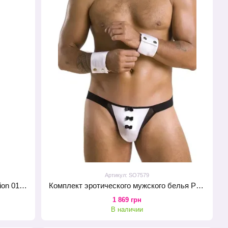
Артикул: SO7579
Распродажа!!! Комплект белья Passion 018 SET S/M, черные шортики и топик с белыми элементами
Комплект эротического мужского белья Passion 036 Alfred L/XL Black, трусы, воротник, манжеты
1 869 грн
В наличии