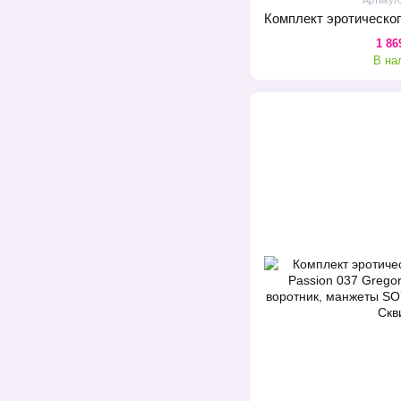
1 86
В на