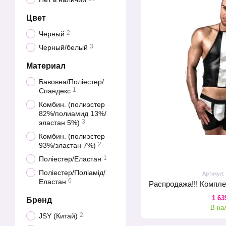
Цвет
2
Черный
3
Черный/белый
Материал
Бавовна/Поліестер/
1
Спандекс
Комбин. (полиэстер
82%/полиамид 13%/
3
эластан 5%)
Комбин. (полиэстер
2
93%/эластан 7%)
1
Поліестер/Еластан
Поліестер/Поліамід/
Артикул
6
Еластан
1 63
Бренд
В на
2
JSY (Китай)