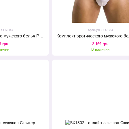
: SO7583
Артикул: SO7584
Комплект эротического мужского белья Passion 037 Gregory S/M White, трусы, воротник, манжеты
9 грн
2 169 грн
личии
В наличии