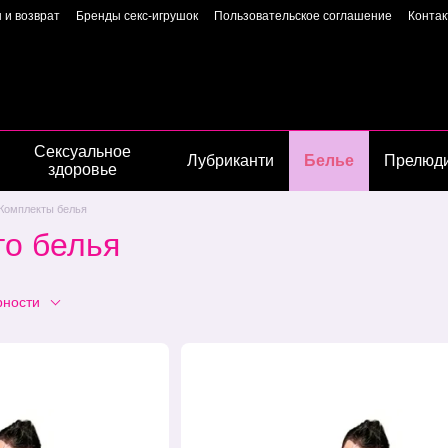
 и возврат
Бренды секс-игрушок
Пользовательское соглашение
Конта
Пользовательское соглашение
Страница владелиц
Сексуальное
Лубриканти
Белье
Прелюд
здоровье
Комплекты белья
го белья
рности