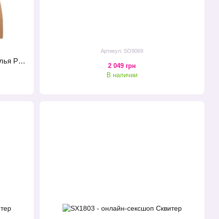
Артикул: SO9069
Комплект эротического мужского белья Passion 037 Gregory XXL/XXXL White, трусы, воротник, манжеты
2 049 грн
В наличии