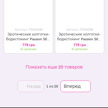
Артикул: PSS016W
Артикул: PSS020B
Эротические колготки-
Эротические колготки-
бодистокинг Passion S016
бодистокинг Passion S020
white, имитация ажурных
black, имитация ажурных
779 грн
779 грн
с доступом трусиков и
чулок с высоким поясом
В наличии
В наличии
чулок
Показать еще 20 товаров
Назад
Вперед
1
из 20