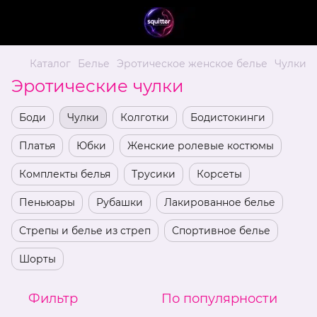
Каталог
Белье
Эротическое женское белье
Чулки
Эротические чулки
Боди
Чулки
Колготки
Бодистокинги
Платья
Юбки
Женские ролевые костюмы
Комплекты белья
Трусики
Корсеты
Пеньюары
Рубашки
Лакированное белье
Стрепы и белье из стреп
Спортивное белье
Шорты
Фильтр
По популярности