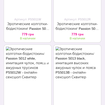
Артикул: PSS011W
Артикул: PSS012R
Эротические колготки-
Эротические колготки-
бодистокинг Passion S011
бодистокинг Passion S012
white, имитация чулок в
red, имитация чулок,
779 грн
779 грн
крупную сетку и пояса
пояса и ажурных
В наличии
В наличии
трусиков