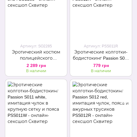
Артикул: SO2285
Артикул: PSS011R
Эротический костюм
Эротические колготки-
полицейского
бодистокинг Passion S011
"Ненасытная Николь"
red, имитация чулок в
2 289 грн
779 грн
One Size Black, боди,
крупную сетку и пояса
В наличии
В наличии
чулки, фуражка, пояс,
знач