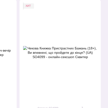
ХИТ
3
Артикул: SO4099