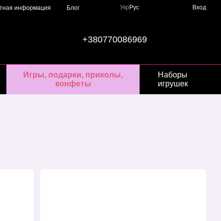
Укр
Рус
Вход
ктная информация
Блог
+380770086969
Игры, подарки, приколы,
Наборы
конфеты
игрушек