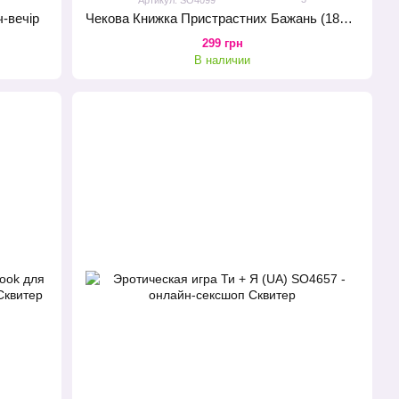
ч-вечір
Чекова Книжка Пристрастних Бажань (18+), Ви впевнені, що пройдете до кінця? (UA)
299 грн
В наличии