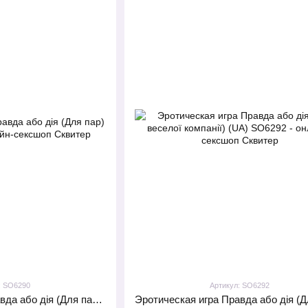
: SO6290
Артикул: SO6292
Эротическая игра Правда або дія (Для пар) (UA)