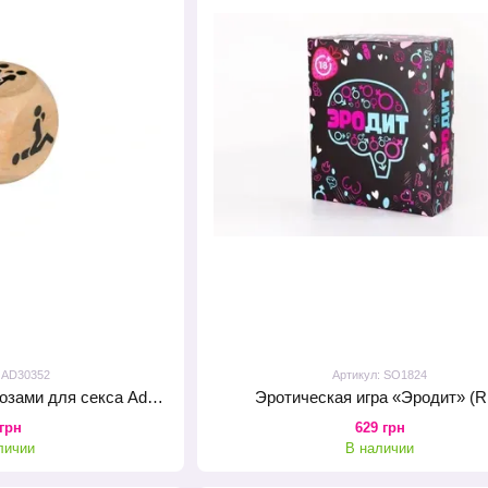
: AD30352
Артикул: SO1824
Деревянный кубик с позами для секса Adrien Lastic Dice Sexy (1 шт)
Эротическая игра «Эродит» (
 грн
629 грн
личии
В наличии