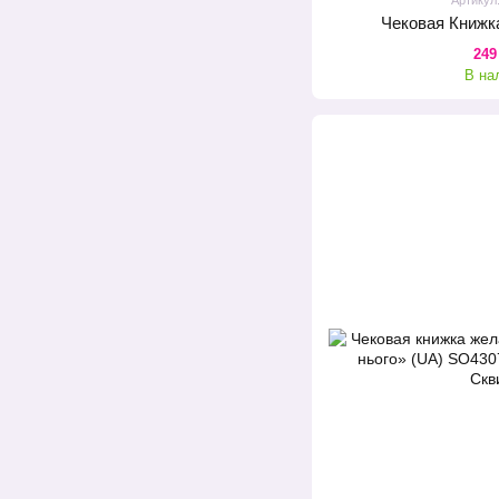
Чековая Книж
249
В на