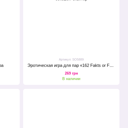
Артикул: SO5889
ра
Эротическая игра для пар «162 Fakts or Fakes» (UA, ENG, RU)
269 грн
В наличии