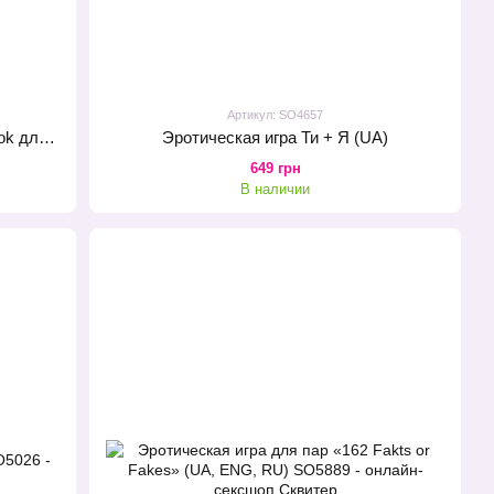
Артикул: SO4657
Чековая книжка желаний «Dream book для неї» (UA)
Эротическая игра Ти + Я (UA)
649 грн
В наличии