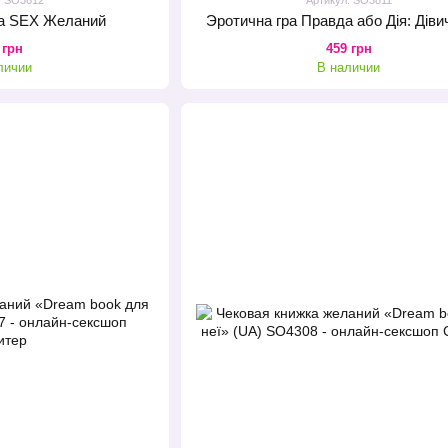
ка SEX Желаний
Эротична гра Правда або Дія: Діви
 грн
459 грн
личии
В наличии