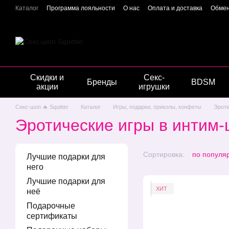
Перейти к основному контенту
Каталог
Программа лояльности
О нас
Оплата и доставка
Обмен
Отзывы о магазине
Гарантия качества
Конфиденциальность
Скидки и
Секс-
Бренды
BDSM
акции
игрушки
Секс-шоп 🔥 Squitter
Каталог
Игры, подарки, приколы, конфеты
Эроти
Эротические игры в интим-ш
Сортировка:
по популя
Лучшие подарки для
него
Лучшие подарки для
ХИТ
неё
Подарочные
сертификаты