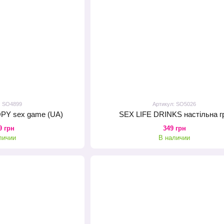
: SO4899
Артикул: SO5026
OPY sex game (UA)
SEX LIFE DRINKS настільна г
9 грн
349 грн
личии
В наличии