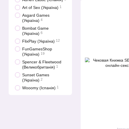
1
Art of Sex (Україна)
Asgard Games
4
(Україна)
Bombat Game
6
(Україна)
12
FlixPlay (Україна)
FunGamesShop
19
(Україна)
Spencer & Fleetwood
1
(Великобританія)
Sunset Games
2
(Україна)
1
Wooomy (Іспанія)
Артикул