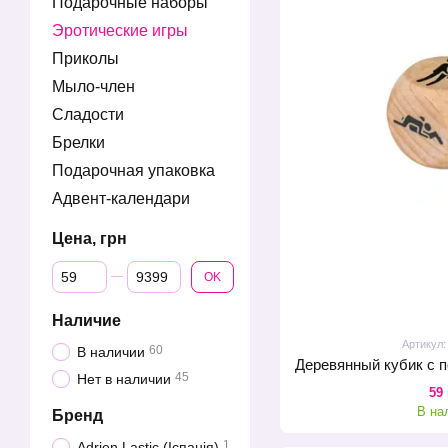
Подарочные наборы
Эротические игры
Приколы
Мыло-член
Сладости
Брелки
Подарочная упаковка
Адвент-календари
Цена, грн
От Цена, грн
До Цена, грн
OK
Наличие
Артикул
60
В наличии
45
Нет в наличии
59
В на
Бренд
1
Adrien Lastic (Іспанія)