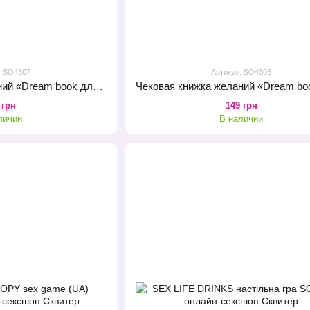
: SO4307
Артикул: SO4308
Чековая книжка желаний «Dream book для нього» (UA)
 грн
149 грн
личии
В наличии