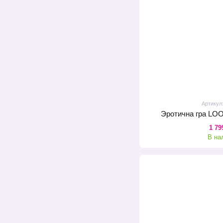
Артикул
Эротична гра LO
1 79
В на