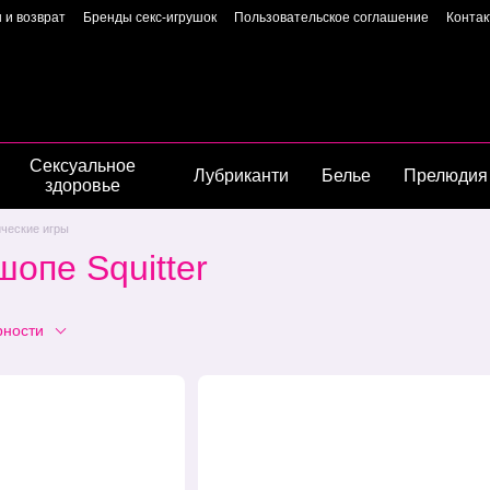
 и возврат
Бренды секс-игрушок
Пользовательское соглашение
Конта
Пользовательское соглашение
Страница владелиц
Сексуальное
Лубриканти
Белье
Прелюдия
здоровье
ческие игры
опе Squitter
рности