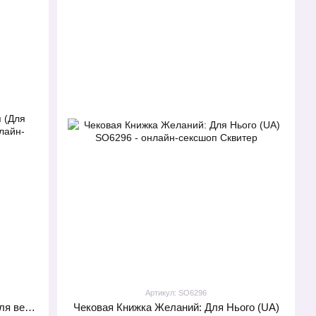
Артикул: SO6296
Эротическая игра Правда або дія (Для веселої компанії) (UA)
Чековая Книжка Желаний: Для Нього (UA)