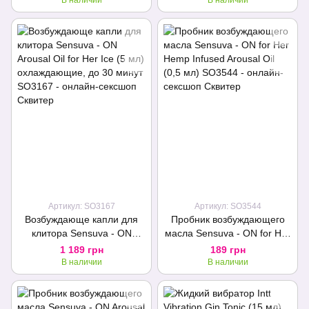
В наличии
В наличии
Артикул: SO3167
Артикул: SO3544
Возбуждающе капли для
Пробник возбуждающего
клитора Sensuva - ON
масла Sensuva - ON for Her
Arousal Oil for Her Ice (5 мл)
Hemp Infused Arousal Oil
1 189 грн
189 грн
охлаждающие, до 30 минут
(0,5 мл)
В наличии
В наличии