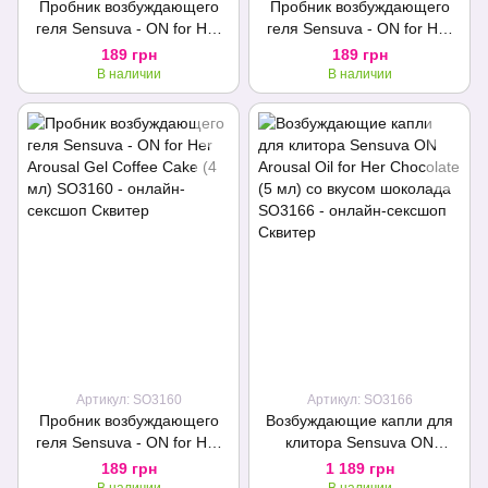
Пробник возбуждающего
Пробник возбуждающего
геля Sensuva - ON for Her
геля Sensuva - ON for Her
Arousal Gel Originall (4 мл)
Arousal Gel Ice (4 мл)
189 грн
189 грн
В наличии
В наличии
Артикул: SO3160
Артикул: SO3166
Пробник возбуждающего
Возбуждающие капли для
геля Sensuva - ON for Her
клитора Sensuva ON
Arousal Gel Coffee Cake (4
Arousal Oil for Her Chocolate
189 грн
1 189 грн
мл)
(5 мл) со вкусом шоколада