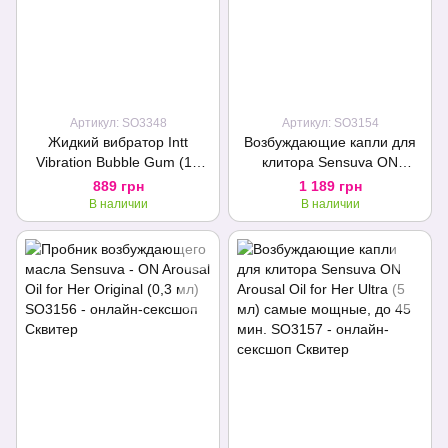
Артикул: SO3348
Артикул: SO3154
Жидкий вибратор Intt
Возбуждающие капли для
Vibration Bubble Gum (15
клитора Sensuva ON
мл), густой гель, очень
Arousal Oil for Her Original
889 грн
1 189 грн
вкусный, действует до 30
(5 мл) действуют до 30
В наличии
В наличии
минут
минут