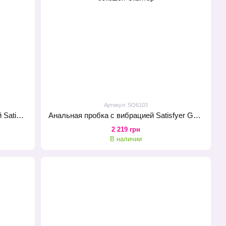
Артикул: SO6103
Анальная смарт-пробка с вибрацией Satisfyer Sweet Seal Black
Анальная пробка с вибрацией Satisfyer Game Changer Black
2 219 грн
В наличии