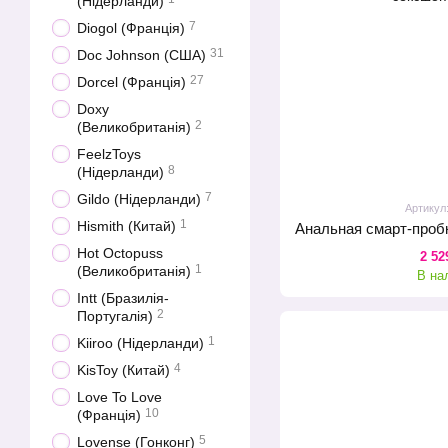
(Нідерланди)
7
Diogol (Франція)
31
Doc Johnson (США)
27
Dorcel (Франція)
Doxy
2
(Великобританія)
FeelzToys
8
(Нідерланди)
7
Gildo (Нідерланди)
Артикул
1
Hismith (Китай)
Hot Octopuss
2 52
1
(Великобританія)
В на
Intt (Бразилія-
2
Португалія)
1
Kiiroo (Нідерланди)
4
KisToy (Китай)
Love To Love
10
(Франція)
5
Lovense (Гонконг)