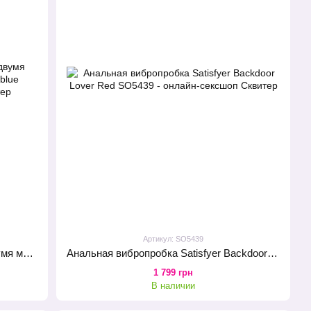
Артикул: SO5439
Анальный стимулятор-бусины с двумя моторами Satisfyer Lolli-Plug 2 Ice blue
Анальная вибропробка Satisfyer Backdoor Lover Red
1 799 грн
В наличии