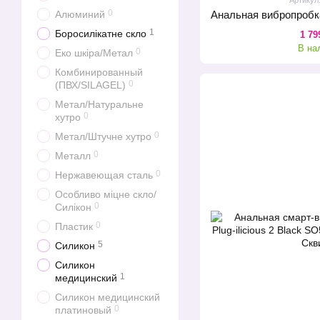
0
Алюминий
1
Боросилікатне скло
1 79
В на
0
Еко шкіра/Метал
Комбинированный
0
(ПВХ/SILAGEL)
Метал/Натуральне
0
хутро
0
Метал/Штучне хутро
0
Металл
0
Нержавеющая сталь
Особливо міцне скло/
0
Силікон
0
Пластик
5
Силикон
Силикон
1
медицинский
Силикон медицинский
0
платиновый