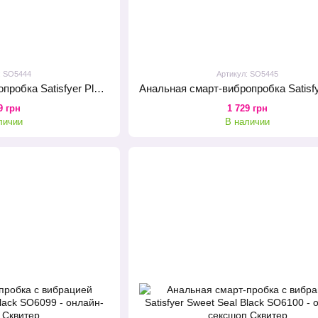
: SO5444
Артикул: SO5445
Анальная смарт-вибропробка Satisfyer Plug-ilicious 2 Black
9 грн
1 729 грн
личии
В наличии