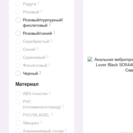
0
Радуга
0
Розовый
Розовый/пурпурный/
1
фиолетовый
1
Розовый/синий
0
Серебристый
0
Синий
0
Сиреневый
0
Фиолетовый
2
Черный
Материал
0
ABS-пластик
PVC
0
(поливинилхлорид)
0
PVC/SILAGEL
0
Silexpan
0
Алюминиевый сплав
Артикул