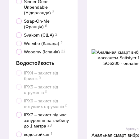
Sinner Gear
Unbendable
3
(Нідерланди)
Strap-On-Me
6
(Франція)
2
Svakom (США)
2
We-vibe (Канада)
22
Wooomy (Іспанія)
Водостойкость
IPX4 – захист від
0
бризок
IPX5 – захист від
0
струменів
IPX6 – захист від
0
потужних струменів
IPX7 – захист під час
занурення на глибину
28
до 1 метра
Артикул
1
водостойкая