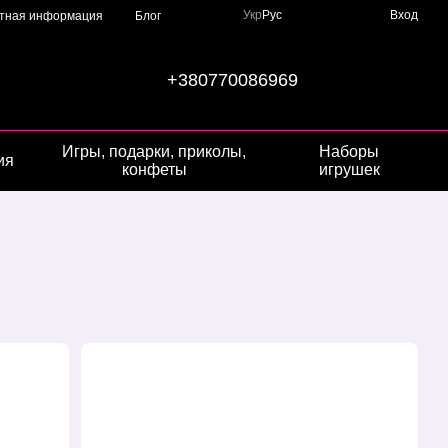
Укр
Рус
Вход
ктная информация
Блог
+380770086969
Игры, подарки, приколы,
Наборы
ия
конфеты
игрушек