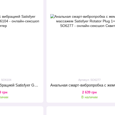
: SO6104
Артикул: SO6277
Анальная пробка с вибрацией Satisfyer Game Changer Pink
9 грн
2 639 грн
личии
В наличии