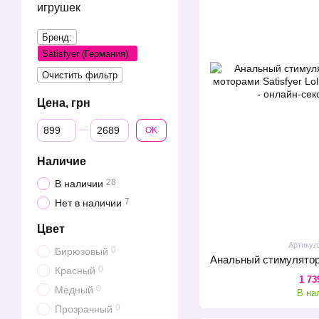
игрушек
Бренд:
Satisfyer (Германия)
Очистить фильтр
Цена, грн
От Цена, грн
До Цена, грн
OK
Наличие
28
В наличии
7
Нет в наличии
Цвет
Артикул
0
Бирюзовый
0
Красный
1 73
0
Медный
В на
0
Прозрачный