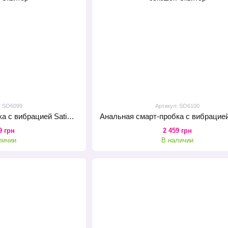
: SO6099
Артикул: SO6100
Анальная смарт-пробка с вибрацией Satisfyer Trendsetter Black
9 грн
2 459 грн
личии
В наличии