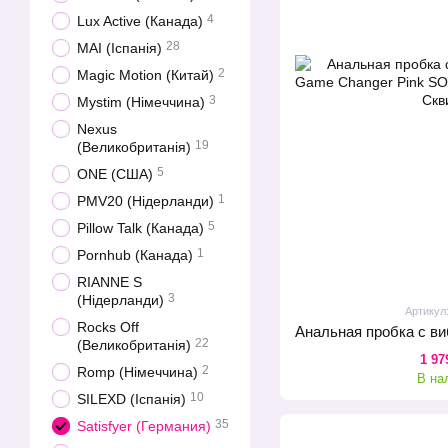
4
Lux Active (Канада)
28
MAI (Іспанія)
2
Magic Motion (Китай)
3
Mystim (Німеччина)
Nexus
19
(Великобританія)
5
ONE (США)
1
PMV20 (Нідерланди)
5
Pillow Talk (Канада)
1
Pornhub (Канада)
RIANNE S
3
(Нідерланди)
Артикул
Rocks Off
22
(Великобританія)
1 97
2
Romp (Німеччина)
В на
10
SILEXD (Іспанія)
35
Satisfyer (Германия)