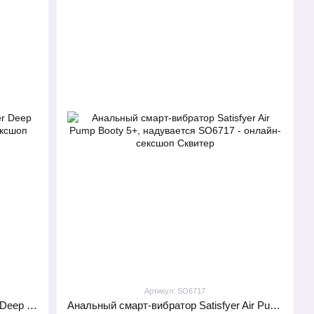
Артикул: SO6717
Смарт массажер простаты Satisfyer Deep Diver Light Blue
Анальный смарт-вибратор Satisfyer Air Pump Booty 5+, надувается