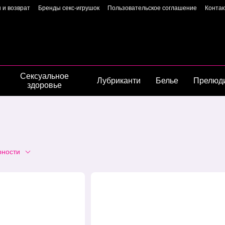
 и возврат
Бренды секс-игрушок
Пользовательское соглашение
Конта
Пользовательское соглашение
Страница владелиц
Сексуальное
Лубриканти
Белье
Прелюд
здоровье
рности