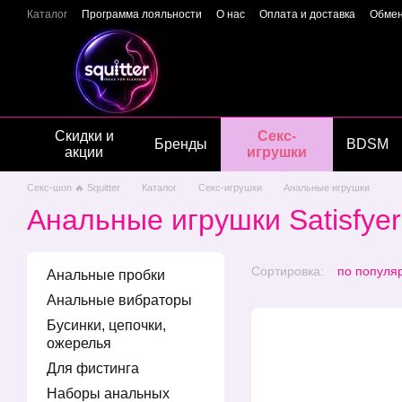
Перейти к основному контенту
Каталог
Программа лояльности
О нас
Оплата и доставка
Обмен
Отзывы о магазине
Гарантия качества
Конфиденциальность
Скидки и
Секс-
Бренды
BDSM
акции
игрушки
Секс-шоп 🔥 Squitter
Каталог
Секс-игрушки
Анальные игрушки
Анальные игрушки Satisfyer
Сортировка:
по популя
Анальные пробки
Анальные вибраторы
Бусинки, цепочки,
ожерелья
Для фистинга
Наборы анальных