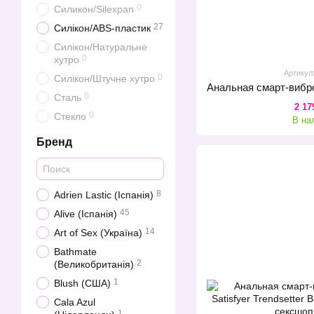
0
Силикон/Silexpan
27
Силікон/ABS-пластик
Силікон/Натуральне
0
хутро
Артикул
0
Силікон/Штучне хутро
0
Сталь
2 17
0
Стекло
В на
Бренд
8
Adrien Lastic (Іспанія)
45
Alive (Іспанія)
14
Art of Sex (Україна)
Bathmate
2
(Великобританія)
1
Blush (США)
Cala Azul
1