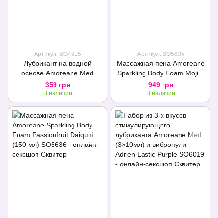
Артикул: SO4815
Артикул: SO5635
Лубрикант на водной
Массажная пена Amoreane
основе Amoreane Med
Sparkling Body Foam Mojito
Natural (10 мл)
(150 мл)
359 грн
949 грн
В наличии
В наличии