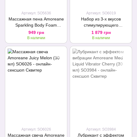
Артикул: SO5636
Артикул: SO6019
Массажная пена Amoreane
Набор из 3-х вкусов
Sparkling Body Foam
стимулирующего
Passionfruit Daiquiri (150 мл)
лубриканта Amoreane Med
949 грн
1 879 грн
(3×10мл) и вибропули
В наличии
В наличии
Adrien Lastic Purple
Артикул: SO6026
Артикул: SO3984
Массажная свеча Amoreane
Лубрикант с эффектом