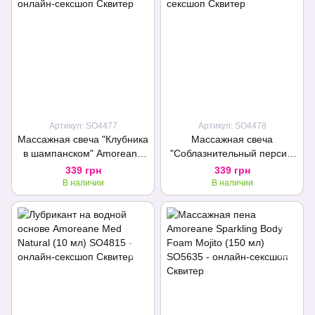
Артикул: SO4477
Артикул: SO4478
Массажная свеча "Клубника
Массажная свеча
в шампанском" Amoreane
"Соблазнительный персик"
Sparkling Strawberry (30 мл)
Amoreane Peach Me Up (30
339 грн
339 грн
мл)
В наличии
В наличии