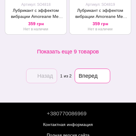
Артикул: SO4818
Артикул: SO4819
Лубрикант с эффектом
Лубрикант с эффектом
вибрации Amoreane Med
вибрации Amoreane Med
Liquid Vibrator Strawberry
Liquid Vibrator Berries (10
359 грн
359 грн
(10 мл)
мл)
Нет в наличии
Нет в наличии
Показать еще 9 товаров
Назад
Вперед
1
из 2
+380770086969
Контактная информация
Полная версия сайта