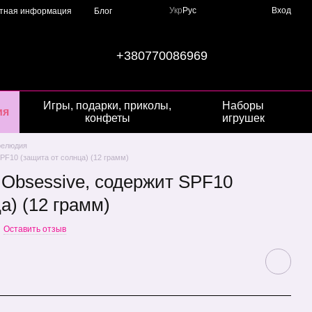
Укр
Рус
Вход
ктная информация
Блог
+380770086969
Игры, подарки, приколы,
Наборы
ия
конфеты
игрушек
елюдия
PF10 (защита от солнца) (12 грамм)
 Obsessive, содержит SPF10
а) (12 грамм)
Оставить отзыв