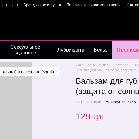
 и возврат
Бренды секс-игрушок
Пользовательское соглашение
Конта
Пользовательское соглашение
Страница владелиц
Сексуальное
Лубриканти
Белье
Прелюд
здоровье
Секс-шоп 🔥 Squitter
Каталог
Пр
Бальзам для губ Obsessive, содержит S
Бальзам для губ
(защита от солнц
Нет в наличии
Артикул: SO7766
129 грн