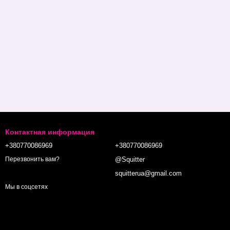
Контактная информация
+380770086969
+380770086969
@Squitter
Перезвонить вам?
squitterua@gmail.com
Мы в соцсетях