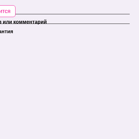
ится
 или комментарий
антия