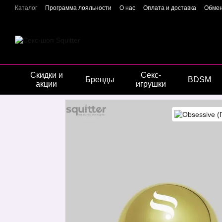
Перейти к основному контенту
Каталог
Программа лояльности
О нас
Оплата и доставка
Обмен
Отзывы о магазине
Гарантия качества
Конфиденциальность
Скидки и
Секс-
Бренды
BDSM
акции
игрушки