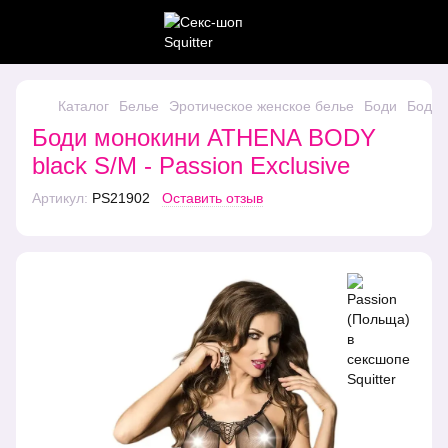
Каталог
Белье
Эротическое женское белье
Боди
Боди 
Боди монокини ATHENA BODY
black S/M - Passion Exclusive
Артикул:
PS21902
Оставить отзыв