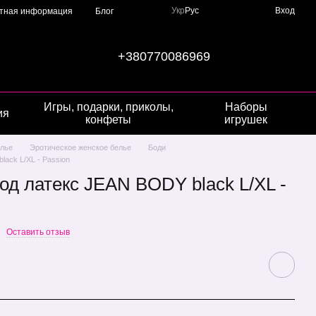
Укр
Рус
Вход
ктная информация
Блог
+380770086969
Игры, подарки, приколы,
Наборы
ия
конфеты
игрушек
лье
Эротическое женское белье
Боди
ack L/XL - Passion
од латекс JEAN BODY black L/XL -
Оставить отзыв