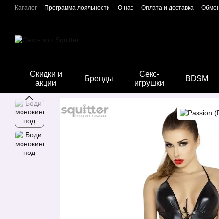
Перейти к основному контенту
Каталог
Программа лояльности
О нас
Оплата и доставка
Обмен
Отзывы о магазине
Гарантия качества
Конфиденциальность
Скидки и
Секс-
Бренды
BDSM
акции
игрушки