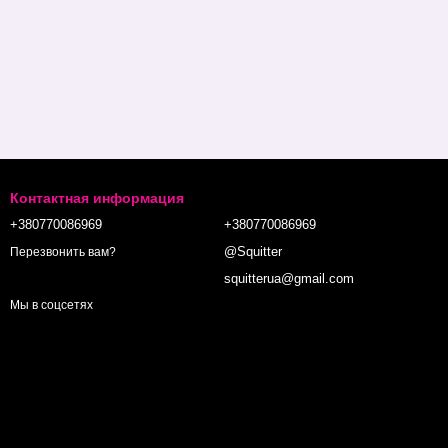
Контактная информация
+380770086969
+380770086969
@Squitter
Перезвонить вам?
squitterua@gmail.com
Мы в соцсетях