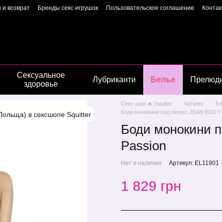
 и возврат
Бренды секс-игрушок
Пользовательское соглашение
Конта
Пользовательское соглашение
Страница владелиц
Сексуальное
Лубриканти
Белье
Прелюд
здоровье
Секс-шоп 🔥 Squitter
Каталог
Бе
Боди монокини под латекс JEAN BODY bl
Боди монокини п
Passion
Нет в наличии
Артикул: EL11901
1 829 грн