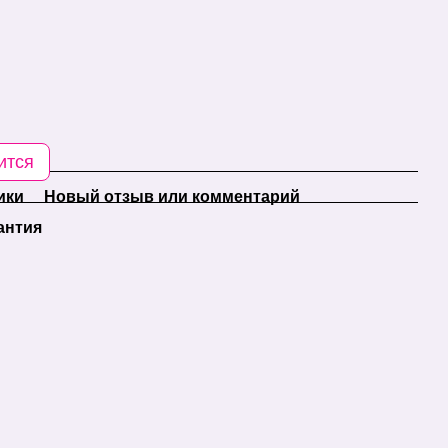
ится
ики
Новый отзыв или комментарий
антия