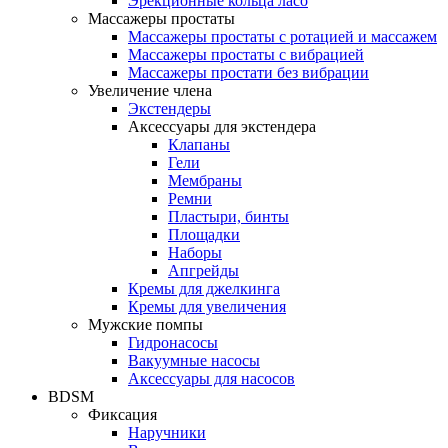
Эрекционные кольца ласо
Массажеры простаты
Массажеры простаты с ротацией и массажем
Массажеры простаты с вибрацией
Массажеры простати без вибрации
Увеличение члена
Экстендеры
Аксессуары для экстендера
Клапаны
Гели
Мембраны
Ремни
Пластыри, бинты
Площадки
Наборы
Апгрейды
Кремы для джелкинга
Кремы для увеличения
Мужские помпы
Гидронасосы
Вакуумные насосы
Аксессуары для насосов
BDSM
Фиксация
Наручники