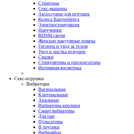
Страпоны
Секс-машины
Аксессуары для игрушек
Колеса Вартенберга
Электростимуляция
Наручники
BDSM-свечи
Женские вакуумные помпы
Гигиена и уход за телом
Уход и чистка игрушек
Смазки
Стимуляторы и пролонгаторы
Интимная косметика
Секс-игрушки
Вибраторы
Вагинальные
Клиторальные
Анальные
Вибраторы-кролики
Смарт вибраторы
Для пар
Пульсаторы
В трусики
Виброяйца