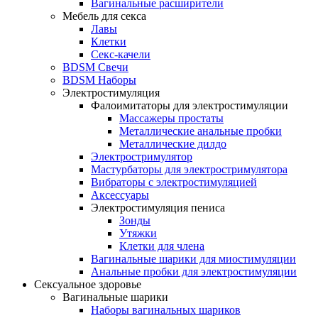
Вагинальные расширители
Мебель для секса
Лавы
Клетки
Секс-качели
BDSM Свечи
BDSM Наборы
Электростимуляция
Фалоимитаторы для электростимуляции
Массажеры простаты
Металлические анальные пробки
Металлические дилдо
Электростримулятор
Мастурбаторы для электростримулятора
Вибраторы с электростимуляцией
Аксессуары
Электростимуляция пениса
Зонды
Утяжки
Клетки для члена
Вагинальные шарики для миостимуляции
Анальные пробки для электростимуляции
Сексуальное здоровье
Вагинальные шарики
Наборы вагинальных шариков