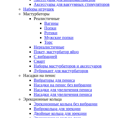
Аксессуары для вакуумных стимуляторов
Наборы игрушек
Мастурбаторы
Реалистичные
Вагины
Попки
Ротики
Мужские попки
Торс
Нереалистичные
Покет, мастурбатор яйцо
С вибрацией
Смарт
Наборы мастурбаторов и аксессуаров
Лубрикант для мастурбаторов
Насадки на пенис
Вибраторы для пениса
Насадки на пенис без вибрации
Насадки для увеличения пениса
Насадки для увеличения пениса
Эрекционные кольца
Эрекционные кольца без вибрации
Виброкольца для эрекции
Двойные кольца для эрекции