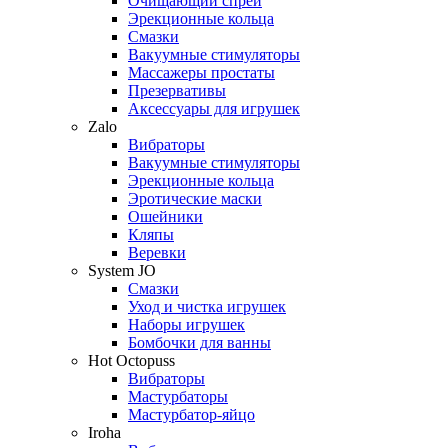
Очищающий спрей
Эрекционные кольца
Смазки
Вакуумные стимуляторы
Массажеры простаты
Презервативы
Аксессуары для игрушек
Zalo
Вибраторы
Вакуумные стимуляторы
Эрекционные кольца
Эротические маски
Ошейники
Кляпы
Веревки
System JO
Смазки
Уход и чистка игрушек
Наборы игрушек
Бомбочки для ванны
Hot Octopuss
Вибраторы
Мастурбаторы
Мастурбатор-яйцо
Iroha