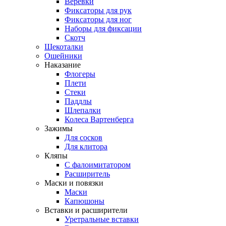
Веревки
Фиксаторы для рук
Фиксаторы для ног
Наборы для фиксации
Скотч
Щекоталки
Ошейники
Наказание
Флогеры
Плети
Стеки
Паддлы
Шлепалки
Колеса Вартенберга
Зажимы
Для сосков
Для клитора
Кляпы
С фалоимитатором
Расширитель
Маски и повязки
Маски
Капюшоны
Вставки и расширители
Уретральные вставки