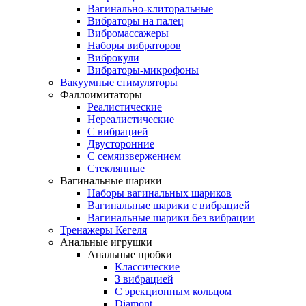
Вагинально-клиторальные
Вибраторы на палец
Вибромассажеры
Наборы вибраторов
Виброкули
Вибраторы-микрофоны
Вакуумные стимуляторы
Фаллоимитаторы
Реалистические
Нереалистические
С вибрацией
Двусторонние
С семяизвержением
Стеклянные
Вагинальные шарики
Наборы вагинальных шариков
Вагинальные шарики с вибрацией
Вагинальные шарики без вибрации
Тренажеры Кегеля
Анальные игрушки
Анальные пробки
Классические
З вибрацией
С эрекционным кольцом
Diamont