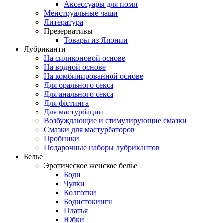
Аксессуары для помп
Менструальные чаши
Литература
Презервативы
Товары из Японии
Лубриканти
На силиконовой основе
На водной основе
На комбинированной основе
Для орального секса
Для анального секса
Для фістинга
Для мастурбации
Возбуждающие и стимулирующие смазки
Смазки для мастурбаторов
Пробники
Подарочные наборы лубрикантов
Белье
Эротическое женское белье
Боди
Чулки
Колготки
Бодистокинги
Платья
Юбки