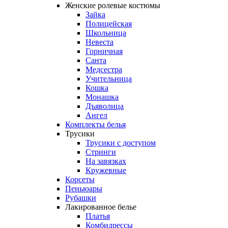
Женские ролевые костюмы
Зайка
Полицейская
Школьница
Невеста
Горничная
Санта
Медсестра
Учительница
Кошка
Монашка
Дъяволица
Ангел
Комплекты белья
Трусики
Трусики с доступом
Стринги
На завязках
Кружевные
Корсеты
Пеньюары
Рубашки
Лакированное белье
Платья
Комбидрессы