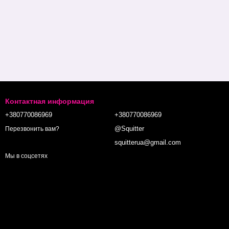
Контактная информация
+380770086969
+380770086969
@Squitter
Перезвонить вам?
squitterua@gmail.com
Мы в соцсетях