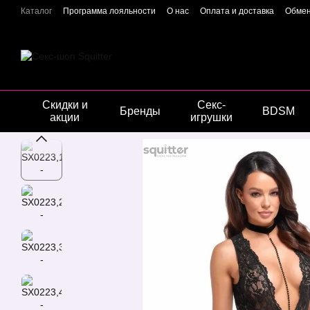
Перейти к основному контенту
Каталог
Программа лояльности
О нас
Оплата и доставка
Обмен
Отзывы о магазине
Гарантия качества
Конфиденциальность
Скидки и
Секс-
Бренды
BDSM
акции
игрушки