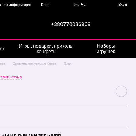
Укр
Рус
Вход
ктная информация
Блог
+380770086969
Игры, подарки, приколы,
Наборы
ия
конфеты
игрушек
лье
Эротическое женское белье
Боди
тавить отзыв
 отзыв или комментарий