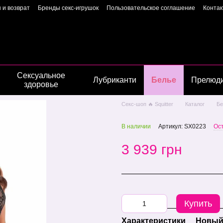
 и возврат
Бренды секс-игрушок
Пользовательское соглашение
Конта
Пользовательское соглашение
Страница владелиц
Сексуальное
Лубриканти
Белье
Прелюд
здоровье
Секс-шоп 🔥 Squitter
Каталог
Бе
В наличии
Артикул: SX0223
Ос
3 939 грн
Купить
Характеристики
Новый