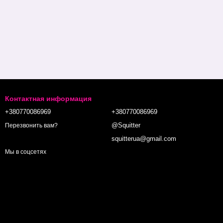
Контактная информация
+380770086969
+380770086969
@Squitter
Перезвонить вам?
squitterua@gmail.com
Мы в соцсетях