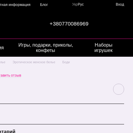
Укр
Рус
Вход
ктная информация
Блог
+380770086969
Игры, подарки, приколы,
Наборы
ия
конфеты
игрушек
лье
Эротическое женское белье
Боди
тавить отзыв
нтарий