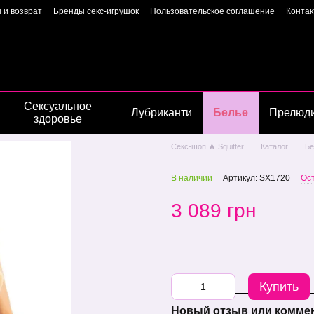
 и возврат
Бренды секс-игрушок
Пользовательское соглашение
Конта
Пользовательское соглашение
Страница владелиц
Сексуальное
Лубриканти
Белье
Прелюд
здоровье
Секс-шоп 🔥 Squitter
Каталог
Бе
В наличии
Артикул: SX1720
Ос
3 089 грн
Купить
Новый отзыв или комме