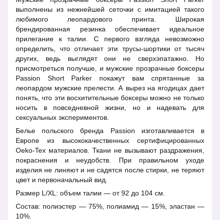
выполнены из нежнейшей сеточки с имитацией такого
любимого леопардового принта. Широкая
брендированная резинка обеспечивает идеальное
прилегание к талии. С первого взгляда невозможно
определить, что отличает эти трусы-шортики от тысяч
других, ведь выглядят они не сверхэпатажно. Но
присмотреться получше, и мужские прозрачные боксеры
Passion Short Parker покажут вам спрятанные за
леопардом мужские прелести. А вырез на ягодицах дает
понять, что эти восхитительные боксеры можно не только
носить в повседневной жизни, но и надевать для
сексуальных экспериментов.
Белье польского бренда Passion изготавливается в
Европе из высококачественных сертифицированных
Oeko-Tex материалов. Ткани не вызывают раздражения,
покраснения и неудобств. При правильном уходе
изделия не линяют и не садятся после стирки, не теряют
цвет и первоначальный вид.
Размер L/XL: объем талии — от 92 до 104 см.
Состав: полиэстер — 75%, полиамид — 15%, эластан —
10%.