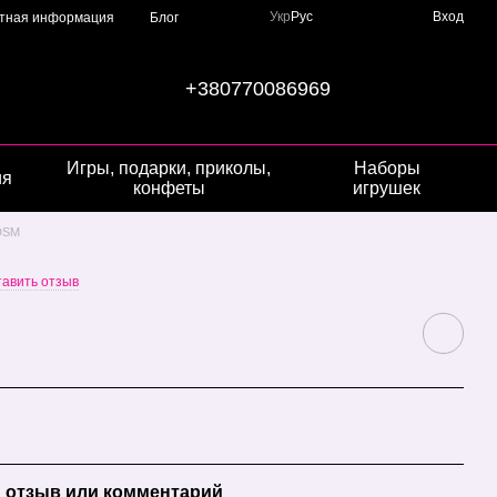
Укр
Рус
Вход
ктная информация
Блог
+380770086969
Игры, подарки, приколы,
Наборы
ия
конфеты
игрушек
DSM
тавить отзыв
 отзыв или комментарий