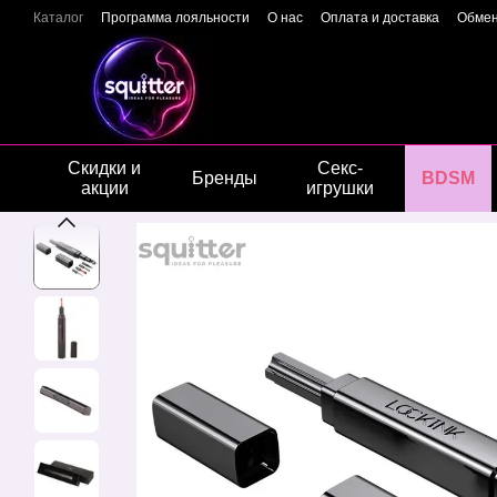
Перейти к основному контенту
Каталог
Программа лояльности
О нас
Оплата и доставка
Обмен
Отзывы о магазине
Гарантия качества
Конфиденциальность
Скидки и
Секс-
Бренды
BDSM
акции
игрушки