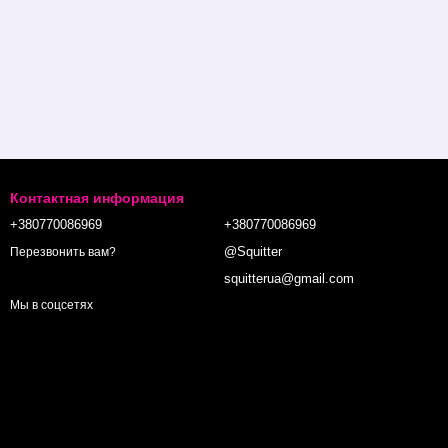
Контактная информация
+380770086969
+380770086969
@Squitter
Перезвонить вам?
squitterua@gmail.com
Мы в соцсетях