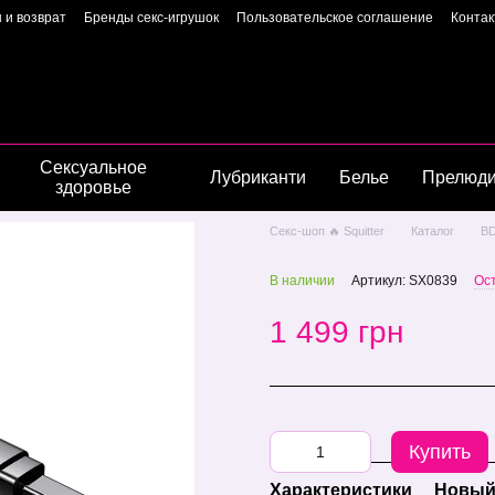
 и возврат
Бренды секс-игрушок
Пользовательское соглашение
Конта
Пользовательское соглашение
Страница владелиц
Сексуальное
Лубриканти
Белье
Прелюд
здоровье
Секс-шоп 🔥 Squitter
Каталог
B
В наличии
Артикул: SX0839
Ос
1 499 грн
Купить
Характеристики
Новый