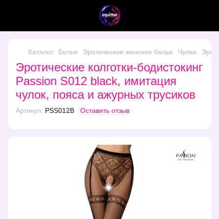
Каталог
Белье
Эротическое женское белье
Чулки
Эроти
Эротические колготки-бодистокинг
Passion S012 black, имитация
чулок, пояса и ажурных трусиков
Артикул:
PSS012B
Оставить отзыв