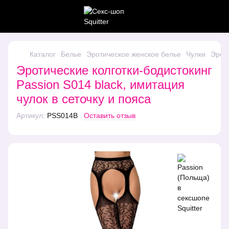
Каталог
Белье
Эротическое женское белье
Чулки
Эроти
Эротические колготки-бодистокинг
Passion S014 black, имитация
чулок в сеточку и пояса
Артикул:
PSS014B
Оставить отзыв