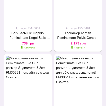
Артикул: FM40601
Артикул: FM40461
Вагинальные шарики
Тренажер Кегеля
Femintimate Kegel Balls,
Femintimate Pelvix Concept
диаметр 3,5 см, масса 77 г
с набором грузов,
739 грн
2 179 грн
анатомически правильный
В наличии
В наличии