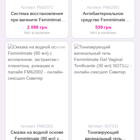
Артикул: FM20371
Артикул: FM62001
Система восстановления
Антибактериальное
при вагините Femintimate
средство Femintimate
Intimrelax для снятия
Cleaning Spray (150 мл),
2 099 грн
539 грн
спазмов при введении
без спирта и парабенов
Нет в наличии
Нет в наличии
Артикул: FM62002
Артикул: SO7332
Смазка на водной основе
Тонизирующий
Femintimate (80 мл) с
вагинальный гель