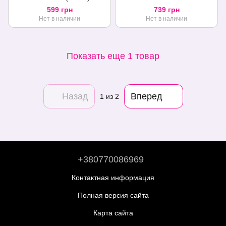
коллагеном, экстрактами
Femintimate Gel Vaginal
599 грн
739 грн
планктона, ромашки и
Tonificante (30 мл)
Нет в наличии
Нет в наличии
папайя
Показать еще 1 товар
Назад
Вперед
1
из 2
+380770086969
Контактная информация
Полная версия сайта
Карта сайта