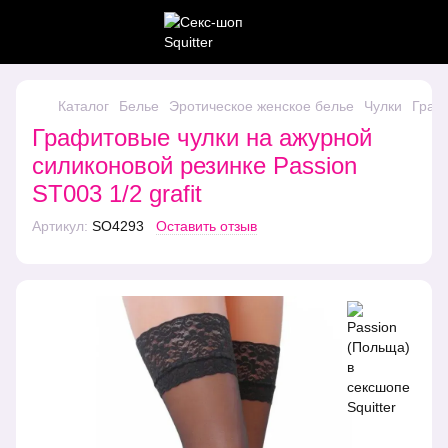
Каталог
Белье
Эротическое женское белье
Чулки
Графи
Графитовые чулки на ажурной
силиконовой резинке Passion
ST003 1/2 grafit
Артикул:
SO4293
Оставить отзыв