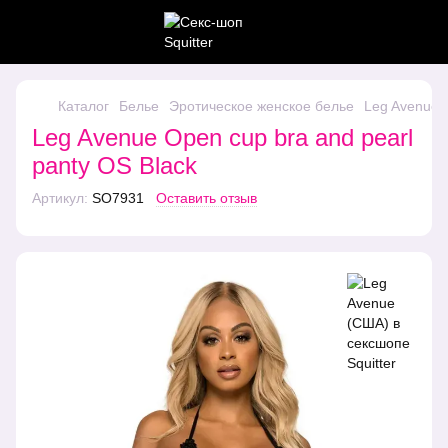
Каталог
Белье
Эротическое женское белье
Leg Avenue O
Leg Avenue Open cup bra and pearl
panty OS Black
Артикул:
SO7931
Оставить отзыв