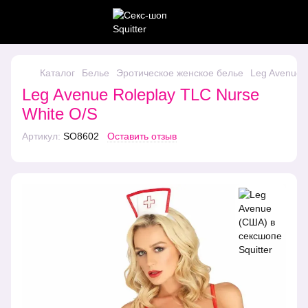
Каталог
Белье
Эротическое женское белье
Leg Avenue 
Leg Avenue Roleplay TLC Nurse
White O/S
Артикул:
SO8602
Оставить отзыв