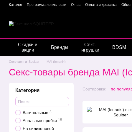
Перейти к основному контенту
Каталог
Программа лояльности
О нас
Оплата и доставка
Обмен
Отзывы о магазине
Гарантия качества
Конфиденциальность
Скидки и
Секс-
Бренды
BDSM
акции
игрушки
Секс-шоп 🔥 Squitter
MAI (Іспанія)
Секс-товары бренда MAI (Іс
Сортировка:
по популя
Категория
3
Вагинальные
15
Анальные пробки
На силиконовой