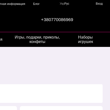
Укр
Рус
Вход
ктная информация
Блог
+380770086969
Игры, подарки, приколы,
Наборы
ия
конфеты
игрушек