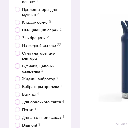
1
основе
Пролонгаторы для
3
мужчин
6
Классические
1
Очищающий спрей
2
З вибрацией
22
На водной основе
Стимуляторы для
1
клитора
Бусинки, цепочки,
2
ожерелья
3
Жидкий вибратор
1
Вибраторы-кролики
4
Вагины
4
Для орального секса
1
Попки
4
Для анального секса
Артикул
3
Diamont