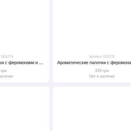
: SO2774
Артикул: SO2775
Ароматические палочки с феромонами и ароматом шоколада MAI Chocolate (20 шт) для дома офиса магазина
 грн
219 грн
наличии
Нет в наличии