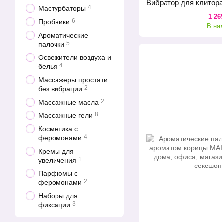
4
Мастурбаторы
1 26
6
Пробники
В на
Ароматические
5
палочки
Освежители воздуха и
4
белья
Массажеры простати
2
без вибрации
2
Массажные масла
8
Массажные гели
Косметика с
4
феромонами
Кремы для
1
увеличения
Парфюмы с
2
феромонами
Наборы для
3
фиксации