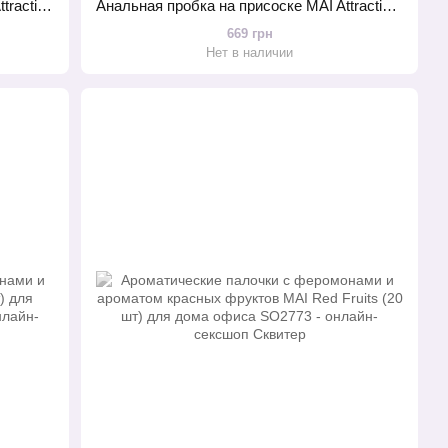
Анальная пробка с вибрацией MAI Attraction Toys №87 Purple перезаряжаемая, длина 11см, диаметр 3,5см
Анальная пробка на присоске MAI Attraction Toys №35 Purple, длина 15,5см, диаметр 3,8см
669 грн
Нет в наличии