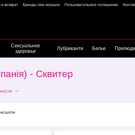
 и возврат
Бренды секс-игрушок
Пользовательское соглашение
Конта
Пользовательское соглашение
Страница владелиц
Сексуальное
Лубриканти
Белье
Прелюд
здоровье
панія) - Сквитер
рности