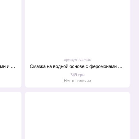
Артикул: SO3946
Ароматические палочки с феромонами и ароматом ванили MAI Vanilla (20 шт) для дома, офиса, магазина
Смазка на водной основе с феромонами MAI ATTRACTION (75 мл)
349 грн
Нет в наличии