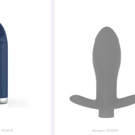
: SO6576
Артикул: SO5006