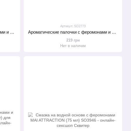
Артикул: SO2773
Ароматические палочки с феромонами и ароматом манго MAI Mango (20 шт) для дома, офиса, магазина
Ароматические палочки с феромонами и ароматом красных фруктов MAI Red Fruits (20 шт) для дома офиса
219 грн
Нет в наличии