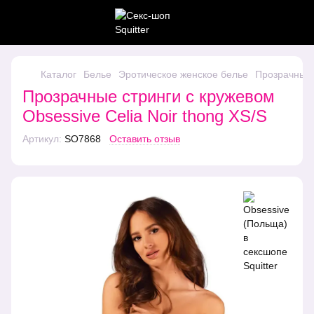
Каталог
Белье
Эротическое женское белье
Прозрачные с
Прозрачные стринги с кружевом
Obsessive Celia Noir thong XS/S
Артикул:
SO7868
Оставить отзыв