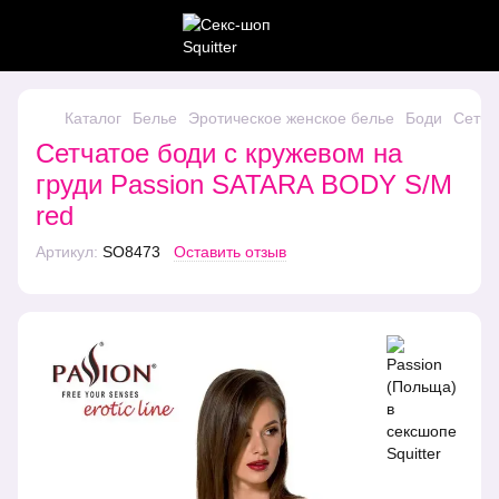
Каталог
Белье
Эротическое женское белье
Боди
Сетча
Сетчатое боди с кружевом на
груди Passion SATARA BODY S/M
red
Артикул:
SO8473
Оставить отзыв