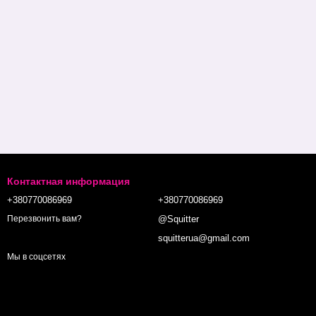
Контактная информация
+380770086969
+380770086969
@Squitter
Перезвонить вам?
squitterua@gmail.com
Мы в соцсетях