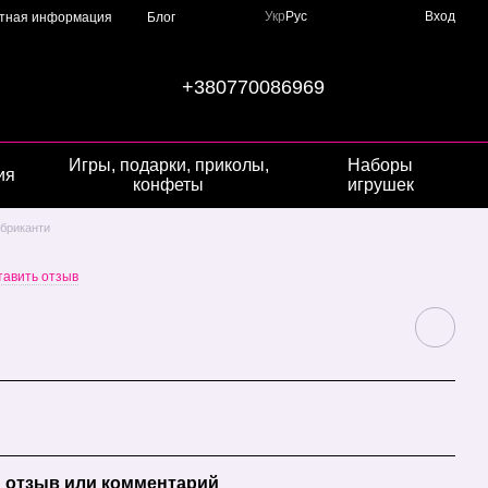
Укр
Рус
Вход
ктная информация
Блог
+380770086969
Игры, подарки, приколы,
Наборы
ия
конфеты
игрушек
бриканти
тавить отзыв
 отзыв или комментарий