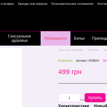
 и возврат
Бренды секс-игрушок
Пользовательское соглашение
Конта
Пользовательское соглашение
Страница владелиц
Сексуальное
Лубриканти
Белье
Прелюд
здоровье
Секс-шоп 🔥 Squitter
Каталог
Лу
В наличии
Артикул: SO9824
Ос
499 грн
Купить
Характеристики
Новый