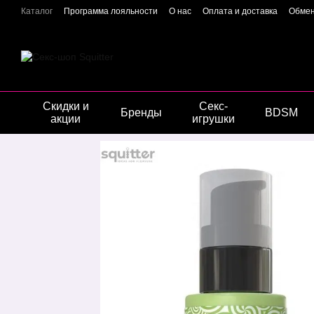
Перейти к основному контенту
Каталог
Программа лояльности
О нас
Оплата и доставка
Обмен
Отзывы о магазине
Гарантия качества
Конфиденциальность
Скидки и
Секс-
Бренды
BDSM
акции
игрушки