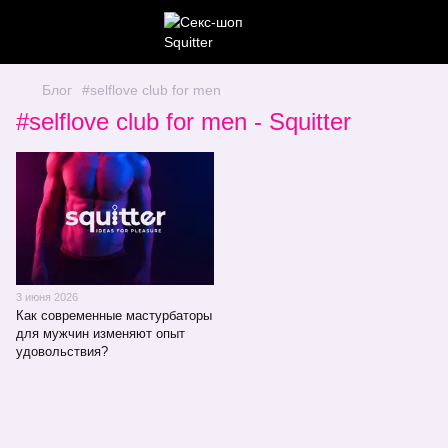
Блог
#selflove club for men
#selflove club for men - Squitter
3 июня 2026
Как современные мастурбаторы
для мужчин изменяют опыт
удовольствия?