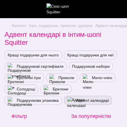
Каталог
Ігри, подарунки, приколи, цукерки
Адвент календар
Адвент календарі в інтим-шопі
Squitter
Кращі подарунки для нього
Кращі подарунки для неї
Подарункові сертифікати
Подарункові набори
Еротичні ігри
Приколи
Мило-член
Солодощі
Брелоки
Подарункова упаковка
Адвент календарі
Фільтр
За популярністю