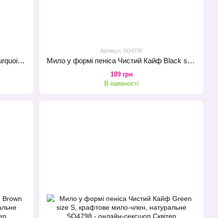
Артикул: SO4795
Мило у формі пеніса Чистий Кайф Turquoise size L, крафтове мило-член, натуральне
Мило у формі пеніса Чистий Кайф Black size S, крафтове мило-член, натуральне
189 грн
В наявності