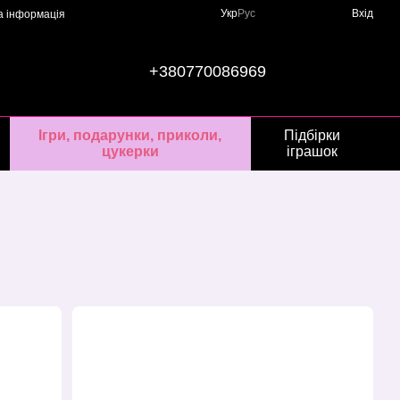
Укр
Рус
Вхід
а інформація
+380770086969
Ігри, подарунки, приколи,
Підбірки
цукерки
іграшок