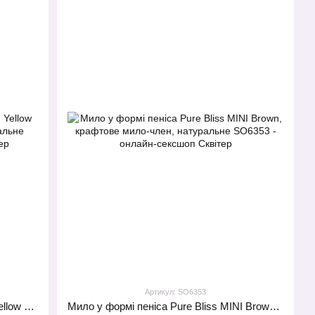
Артикул: SO6353
Мило у формі пеніса Чистий Кайф Yellow size S, крафтове мило-член, натуральне
Мило у формі пеніса Pure Bliss MINI Brown, крафтове мило-член, натуральне