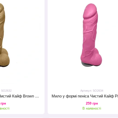
: SO2632
Артикул: SO2634
Мило у формі пеніса Чистий Кайф Brown size L, крафтове мило-член, натуральне
 грн
259 грн
вності
В наявності