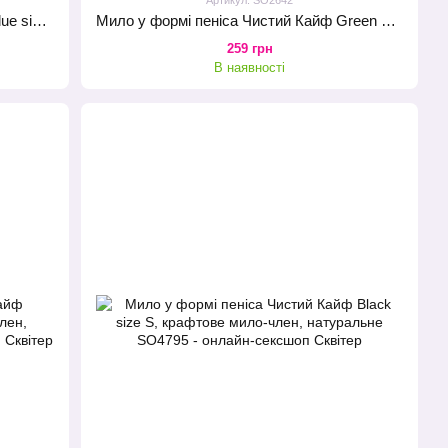
Мило у формі пеніса Чистий Кайф Blue size L, крафтове мило-член, натуральне
Мило у формі пеніса Чистий Кайф Green size L, крафтове мило-член, натуральне
259 грн
В наявності