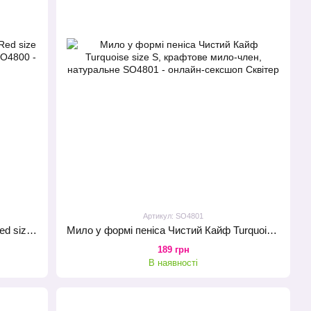
Артикул: SO4801
Мило у формі пеніса Чистий Кайф Red size S, крафтове мило-член, натуральне
Мило у формі пеніса Чистий Кайф Turquoise size S, крафтове мило-член, натуральне
189 грн
В наявності