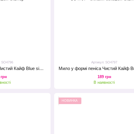
: SO4796
Артикул: SO4797
Мило у формі пеніса Чистий Кайф Blue size S, крафтове мило-член, натуральне
 грн
189 грн
вності
В наявності
НОВИНКА