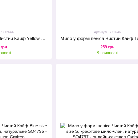
: SO2644
Артикул: SO2646
Мило у формі пеніса Чистий Кайф Yellow size L, крафтове мило-член, натуральне
 грн
259 грн
вності
В наявності