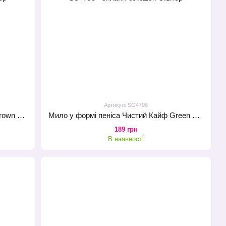
Артикул: SO4798
Мило у формі пеніса Чистий Кайф Brown size S, крафтове мило-член, натуральне
Мило у формі пеніса Чистий Кайф Green size S, крафтове мило-член, натуральне
189 грн
В наявності