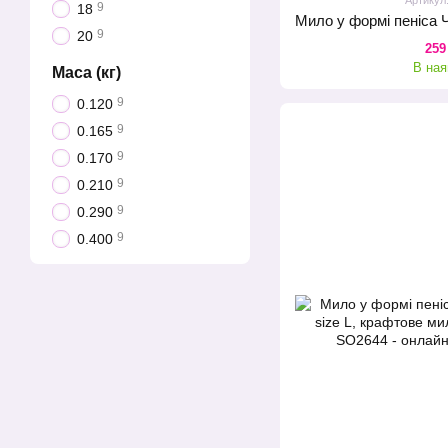
9
18
9
20
259
В ная
Маса (кг)
9
0.120
9
0.165
9
0.170
9
0.210
9
0.290
9
0.400