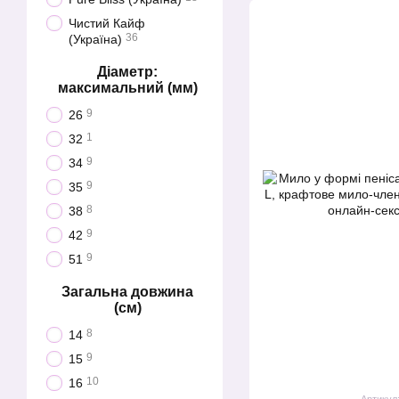
Чистий Кайф
36
(Україна)
Діаметр:
максимальний (мм)
9
26
1
32
9
34
9
35
8
38
9
42
9
51
Загальна довжина
(см)
8
14
9
15
10
16
Артикул