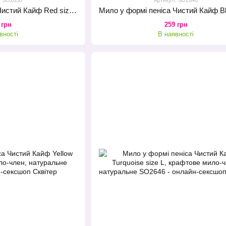
Мило у формі пеніса Чистий Кайф Red size L, крафтове мило-член, натуральне
 грн
259 грн
вності
В наявності