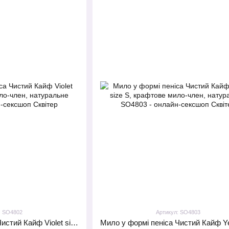
: SO4802
Артикул: SO4803
Мило у формі пеніса Чистий Кайф Violet size S, крафтове мило-член, натуральне