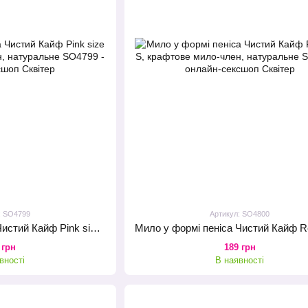
: SO4799
Артикул: SO4800
Мило у формі пеніса Чистий Кайф Pink size S, крафтове мило-член, натуральне
 грн
189 грн
вності
В наявності