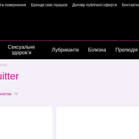
 та повернення
Бренди секс-іграшок
Договір публічної оферти
Контактн
арантія якості
Конфіденційність
Угода користувача
Сторінка власниць
Сексуальне
Лубриканти
Білизна
Прелюдія
здоров'я
член
tter
рністю