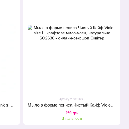
Артикул: SO2636
Мило у формі пеніса Чистий Кайф Pink size L, крафтове мило-член, натуральне
Мыло в форме пениса Чистый Кайф Violet size L, крафтове мило-член, натуральне
259 грн
В наявності