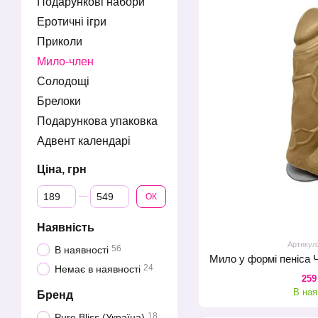
Подарункові набори
Еротичні ігри
Приколи
Мило-член
Солодощі
Брелоки
Подарункова упаковка
Адвент календарі
Ціна, грн
Від Ціна, грн
До Ціна, грн
ОК
Наявність
Артикул
56
В наявності
24
Немає в наявності
259
В ная
Бренд
18
Pure Bliss (Україна)