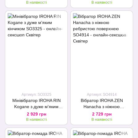
В наявності
В наявності
Артикул: SO3325
Артикул: SO4914
Мінівібратор IROHA RIN
Вібратор IROHA ZEN
Kogane з дуже м'яким
Hanacha з ніжною
кінчиком
ребристою поверхнею
2 929 грн
2 729 грн
В наявності
В наявності