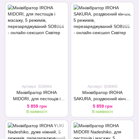
Артикул: SO8964
Артикул: SO8965
Мінівібратор IROHA
Мінівібратор IROHA
MIDORI, для пестощів і
SAKURA, роздвоєний кінчик,
масажу, 5 режимів,
5 режимів,
5 859 грн
5 859 грн
перезаряджуваний
перезаряджуваний
В наявності
В наявності