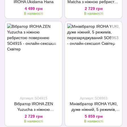
IROHA Ukidama Hana
Matcha з ніжною ребристою
поверхнею
4 499 грн
2 729 грн
В наявності
В наявності
Артикул: SO4915
Артикул: SO8963
Вібратор IROHA ZEN
Мінівібратор IROHA YUKI,
Yuzucha з ніжною
дуже ніжний, 5 режимів,
ребристою поверхнею
перезаряджуваний
2 729 грн
5 859 грн
В наявності
В наявності