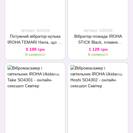
Артикул: SO3328
Артикул: SO3329
Потужний вібратор-кулька
Вібратор-помада IROHA
IROHA TEMARI Hana, що не
STICK Black, плавне
передає вібрацію на
збільшення потужності
5 199 грн
1 129 грн
футляр
В наявності
В наявності