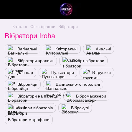
Каталог
Секс-іграшки
Вібратори
Вібратори Iroha
Вагінальні
Кліторальні
Анальні
Вібратори-кролики
Смарт вібратори
Для пар
Пульсатори
В трусики
Віброяйця
Вагінально-кліторальні
Вібратори на палець
Вібромасажери
Набори вібраторів
Віброкулі
Вібратори мікрофони