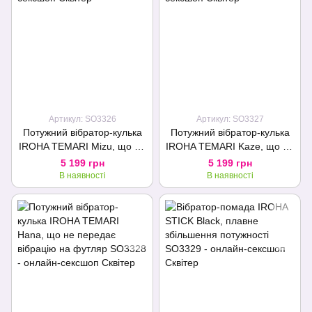
Артикул: SO3326
Артикул: SO3327
Потужний вібратор-кулька
Потужний вібратор-кулька
IROHA TEMARI Mizu, що не
IROHA TEMARI Kaze, що не
передає вібрацію на
передає вібрацію на
5 199 грн
5 199 грн
футляр
футляр
В наявності
В наявності