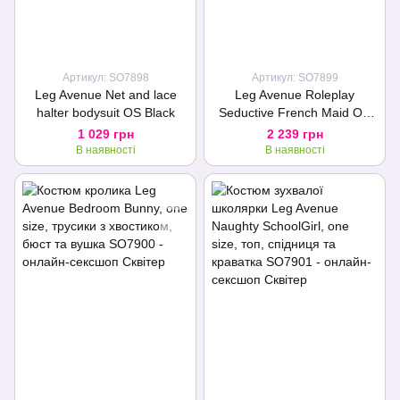
Артикул: SO7898
Артикул: SO7899
Leg Avenue Net and lace
Leg Avenue Roleplay
halter bodysuit OS Black
Seductive French Maid OS
White/Black
1 029 грн
2 239 грн
В наявності
В наявності