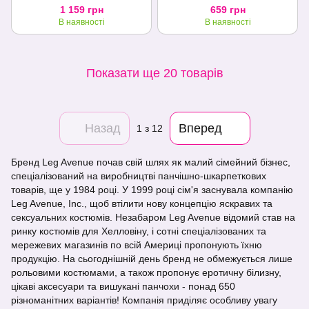
Black, шнурівка на грудях,
Heart Black, one size
1 159 грн
659 грн
one size
В наявності
В наявності
Показати ще 20 товарів
Назад
Вперед
1
з 12
Бренд Leg Avenue почав свій шлях як малий сімейний бізнес,
спеціалізований на виробництві панчішно-шкарпеткових
товарів, ще у 1984 році. У 1999 році сім'я заснувала компанію
Leg Avenue, Inc., щоб втілити нову концепцію яскравих та
сексуальних костюмів. Незабаром Leg Avenue відомий став на
ринку костюмів для Хелловіну, і сотні спеціалізованих та
мережевих магазинів по всій Америці пропонують їхню
продукцію. На сьогоднішній день бренд не обмежується лише
рольовими костюмами, а також пропонує еротичну білизну,
цікаві аксесуари та вишукані панчохи - понад 650
різноманітних варіантів! Компанія приділяє особливу увагу