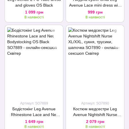
and gloves OS Black
Avenue Lace mini dress with
cut-outs Black, one size
1 099 грн
999 грн
В наявності
В наявності
Артикул: SO7889
Артикул: SO7890
Бодістокінг Leg Avenue
Костюм медсестри Leg
Rhinestone Lace and Net
Avenue Nightshift Nurse
Bodystocking OS Black
XL/XXL, сукня, трусики,
1 649 грн
2 079 грн
шапочка
В наявності
В наявності