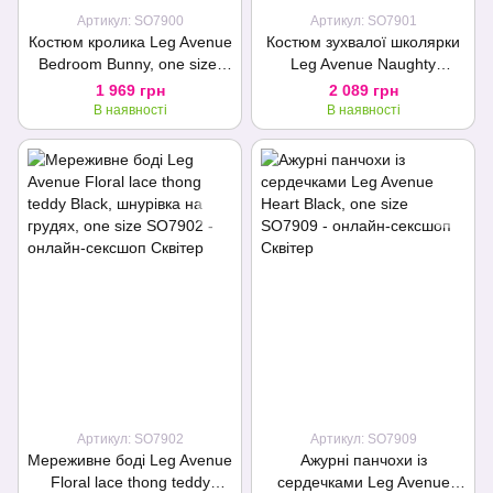
Артикул: SO7900
Артикул: SO7901
Костюм кролика Leg Avenue
Костюм зухвалої школярки
Bedroom Bunny, one size,
Leg Avenue Naughty
трусики з хвостиком, бюст
SchoolGirl, one size, топ,
1 969 грн
2 089 грн
та вушка
спідниця та краватка
В наявності
В наявності
Артикул: SO7902
Артикул: SO7909
Мереживне боді Leg Avenue
Ажурні панчохи із
Floral lace thong teddy
сердечками Leg Avenue