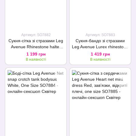
Артикул: SO7882
Артикул: SO7883
Сукня-сітка зі стразами Leg
Сукня-бандо зі стразами
Avenue Rhinestone halter
Leg Avenue Lurex rhinestone
mini dress Black, відкрита
tube dress, з люрексом, one
1 199 грн
1 419 грн
спина, one size
size
В наявності
В наявності