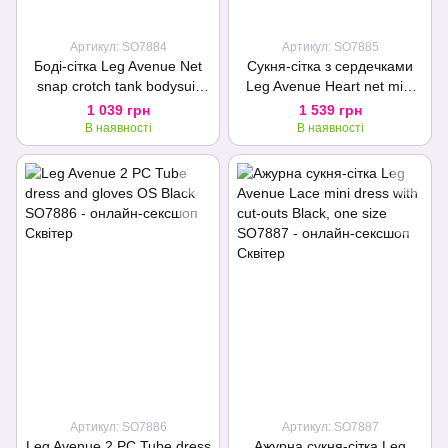
Артикул: SO7884
Артикул: SO7885
Боді-сітка Leg Avenue Net
Сукня-сітка з сердечками
snap crotch tank bodysuit
Leg Avenue Heart net mini
White, One Size
dress Red, зав’язки, відкриті
1 039 грн
1 539 грн
плечі, one size
В наявності
В наявності
Артикул: SO7886
Артикул: SO7887
Leg Avenue 2 PC Tube dress
Ажурна сукня-сітка Leg