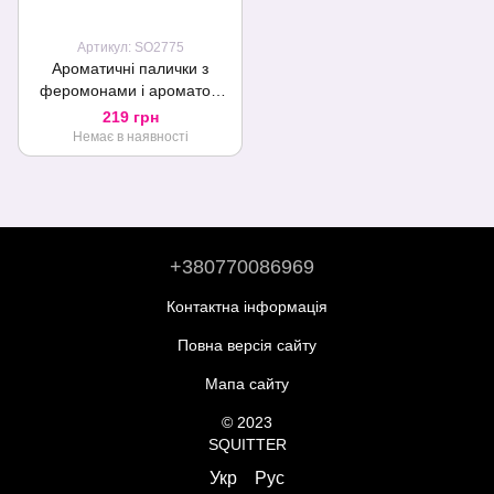
Артикул: SO2775
Ароматичні палички з
феромонами і ароматом
ванілі MAI Vanilla (20 шт)
219 грн
для будинку, офісу,
Немає в наявності
магазину
+380770086969
Контактна інформація
Повна версія сайту
Мапа сайту
© 2023
SQUITTER
Укр
Рус