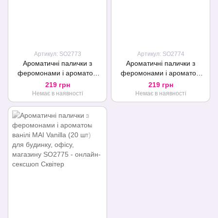
Артикул: SO2773
Артикул: SO2774
Ароматичні палички з
Ароматичні палички з
феромонами і ароматом
феромонами і ароматом
червоних фруктів MAI Red
шоколаду MAI Chocolate (20
219 грн
219 грн
Fruits (20 шт) для будинку
шт) для будинку офісу
Немає в наявності
Немає в наявності
офісу
магазину