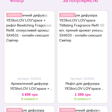
Фільтр
За популярністю
НОВИНКА
НОВИНКА
Артикул: SX4531
Артикул: SX4533
Ароматичний дифузор
Рефіл для дифузора
YESforLOV LOV'space +
YESforLOV LOV'space
рефіл Bewitching Fragrance
Titillating Fragrance Refill 50
3 699 грн
1 399 грн
Refill, спокусливий аромат
мл, пряний аромат унісекс
В наявності
В наявності
НОВИНКА
НОВИНКА