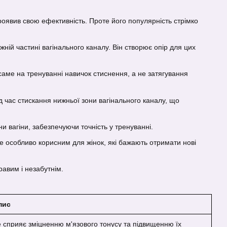
роявив свою ефективність. Проте його популярність стрімко
ій частині вагінального каналу. Він створює опір для цих
саме на тренуванні навичок стиснення, а не затягування
д час стискання нижньої зони вагінального каналу, що
 вагіни, забезпечуючи точність у тренуванні.
де особливо корисним для жінок, які бажають отримати нові
равим і незабутнім.
пис
е сприяє зміцненню м'язового тонусу та підвищенню їх