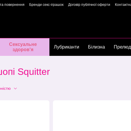
 та повернення
Бренди секс-іграшок
Договір публічної оферти
Контактн
арантія якості
Конфіденційність
Угода користувача
Сторінка власниць
Сексуальне
Лубриканти
Білизна
Прелюд
здоров'я
опі Squitter
рністю