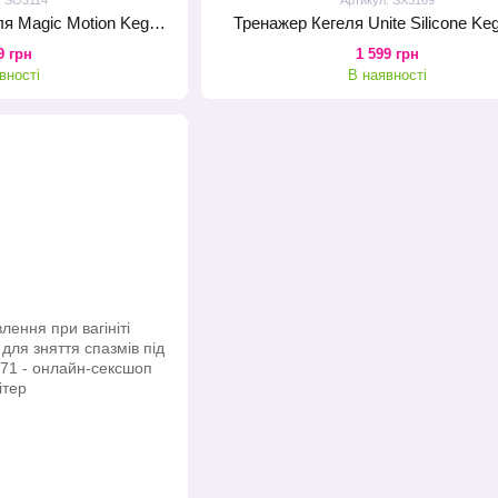
Смарт-тренажер Кегеля Magic Motion Kegel Rejuve, бюджетний варіант, для тренувань і задоволення
Тренажер Кегеля Unite Silicone Keg
9 грн
1 599 грн
вності
В наявності