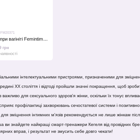
: FM20371
Система відновлення при вагініті Femintimate Intimrelax для зняття спазмів під час введення
9 грн
наявності
іальними інтелектуальними пристроями, призначеними для зміцнення
редині ХХ століття і відтоді пройшли значні покращення, щоб зроб
в важливо для сексуального здоров'я жінки, оскільки їх тонус вплива
прияє профілактиці захворювань сечостатевої системи і позитивно 
ля зміцнення інтимних м'язів рекомендується не лише жінкам після 
.ua ви знайдете найкращі смарт-тренажери Кегеля від провідних бренд
ярних вправ, і результат не змусить себе довго чекати!