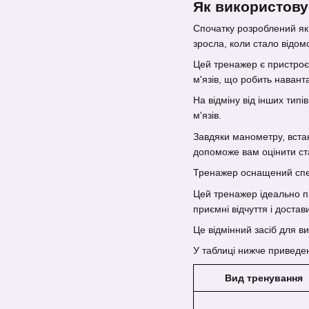
Як використову
Спочатку розроблений як 
зросла, коли стало відом
Цей тренажер є пристроєм
м'язів, що робить наван
На відміну від інших тип
м'язів.
Завдяки манометру, встан
допоможе вам оцінити ста
Тренажер оснащений спеці
Цей тренажер ідеально пі
приємні відчуття і доста
Це відмінний засіб для ви
У таблиці нижче приведен
Вид тренування