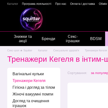
Перейти до основного контенту
Каталог
Програма лояльності
Про нас
Оплата і доставка
Обмін
Подарункові сертифікати
Блог
Новини
Відгуки про магазин
Г
Знижки та
Секс-
Бренди
BDSM
акції
іграшки
Секс-шоп 🔥 Squitter
Каталог
Сексуальне здоров'я
Тренажери Кегеля
Тренажери Кегеля в інтим-ш
Сортування:
за популя
Вагінальні кульки
Тренажери Кегеля
Гігієна і догляд за тілом
Жіночі вакуумні помпи
Догляд та очищення
іграшок