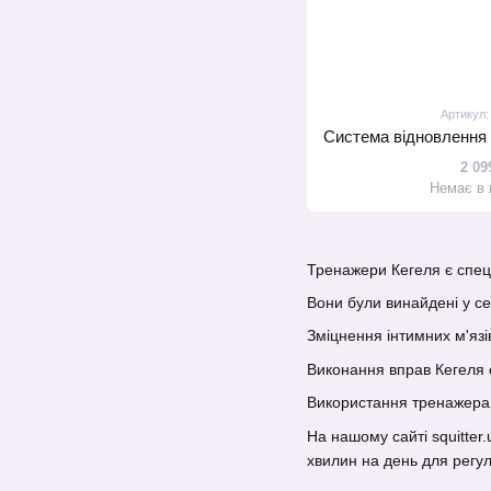
Артикул
2 09
Немає в 
Тренажери Кегеля є спец
Вони були винайдені у се
Зміцнення інтимних м'язі
Виконання вправ Кегеля с
Використання тренажера д
На нашому сайті squitter
хвилин на день для регул