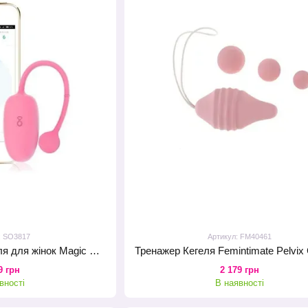
: SO3817
Артикул: FM40461
Смарт-тренажер Кегеля для жінок Magic Motion Kegel Coach
9 грн
2 179 грн
вності
В наявності