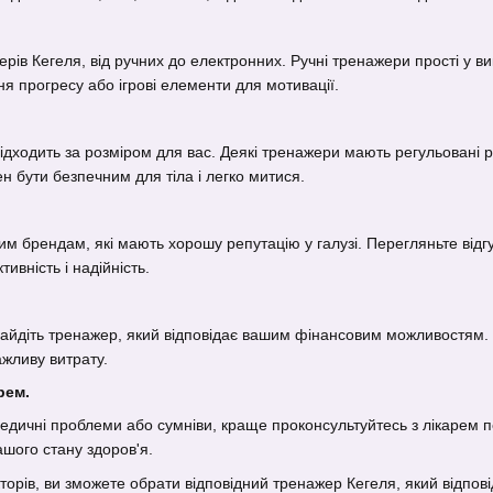
ерів Кегеля, від ручних до електронних. Ручні тренажери прості у в
ння прогресу або ігрові елементи для мотивації.
ідходить за розміром для вас. Деякі тренажери мають регульовані р
ен бути безпечним для тіла і легко митися.
им брендам, які мають хорошу репутацію у галузі. Перегляньте відг
ивність і надійність.
найдіть тренажер, який відповідає вашим фінансовим можливостям. П
ажливу витрату.
рем.
медичні проблеми або сумніви, краще проконсультуйтесь з лікарем 
ашого стану здоров'я.
орів, ви зможете обрати відповідний тренажер Кегеля, який відпов