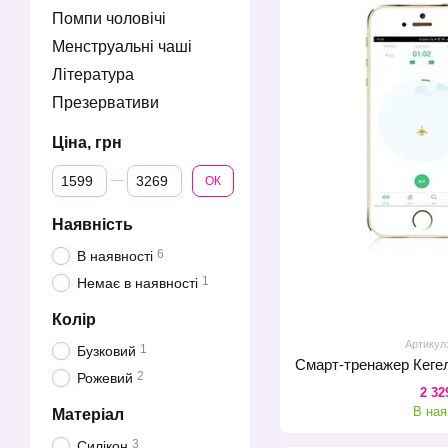
Помпи чоловічі
Менструальні чаші
Література
Презервативи
Ціна, грн
Від Ціна, грн
До Ціна, грн
ОК
Наявність
6
В наявності
1
Немає в наявності
Колір
Артикул
1
Бузковий
2
Рожевий
2 32
В ная
Матеріал
3
Силікон