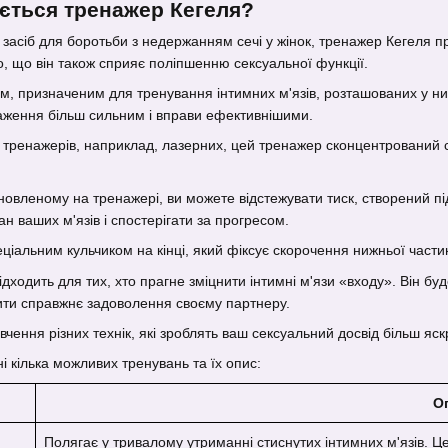
ється тренажер Кегеля?
засіб для боротьби з недержанням сечі у жінок, тренажер Кегеля п
о, що він також сприяє поліпшенню сексуальної функції.
, призначеним для тренування інтимних м'язів, розташованих у нижн
таження більш сильним і вправи ефективнішими.
ів тренажерів, наприклад, лазерних, цей тренажер сконцентрований 
овленому на тренажері, ви можете відстежувати тиск, створений пі
н ваших м'язів і спостерігати за прогресом.
альним кульчиком на кінці, який фіксує скорочення нижньої частини
дходить для тих, хто прагне зміцнити інтимні м'язи «входу». Він бу
вити справжнє задоволення своєму партнеру.
вчення різних технік, які зроблять ваш сексуальний досвід більш яск
і кілька можливих тренувань та їх опис:
О
Полягає у тривалому утриманні стиснутих інтимних м'язів. Ц