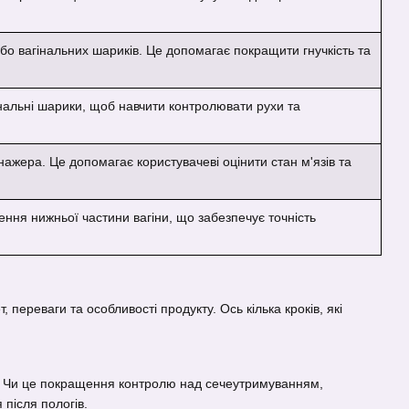
о вагінальних шариків. Це допомагає покращити гнучкість та
нальні шарики, щоб навчити контролювати рухи та
нажера. Це допомагає користувачеві оцінити стан м'язів та
ення нижньої частини вагіни, що забезпечує точність
 переваги та особливості продукту. Ось кілька кроків, які
бою. Чи це покращення контролю над сечеутримуванням,
 після пологів.