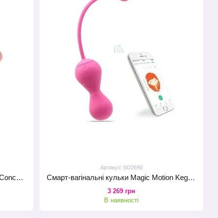
Артикул: SO2690
Тренажер Кегеля Femintimate Pelvix Concept з набором вантажів, анатомічно правильний
Смарт-вагінальні кульки Magic Motion Kegel v2, класична форма, для тренувань і задоволення
3 269 грн
В наявності