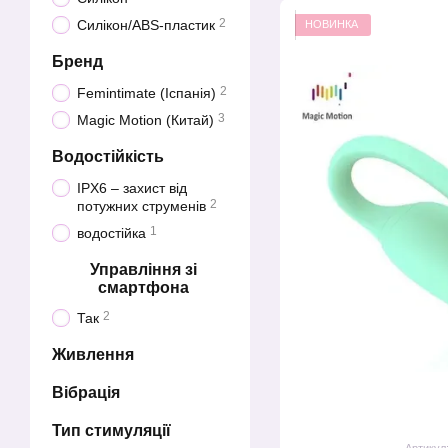
2
Силікон/ABS-пластик
НОВИНКА
Бренд
2
Femintimate (Іспанія)
3
Magic Motion (Китай)
Водостійкість
IPX6 – захист від
2
потужних струменів
1
водостійка
Управління зі
смартфона
2
Так
Живлення
Вібрація
Тип стимуляції
Артикул