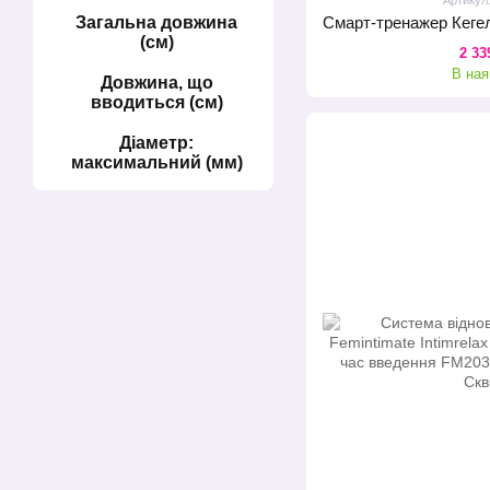
Загальна довжина
(см)
2 33
В ная
Довжина, що
вводиться (см)
Діаметр:
максимальний (мм)