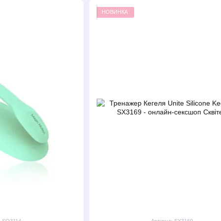
НОВИНКА
: SO3114
Артикул: SX3169