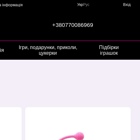
Укр
Рус
Вхід
а інформація
+380770086969
Ігри, подарунки, приколи,
Підбірки
ія
цукерки
іграшок