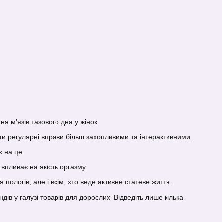
 м'язів тазового дна у жінок.
ити регулярні вправи більш захопливими та інтерактивними.
є на це.
впливає на якість оргазму.
пологів, але і всім, хто веде активне статеве життя.
ів у галузі товарів для дорослих. Відведіть лише кілька