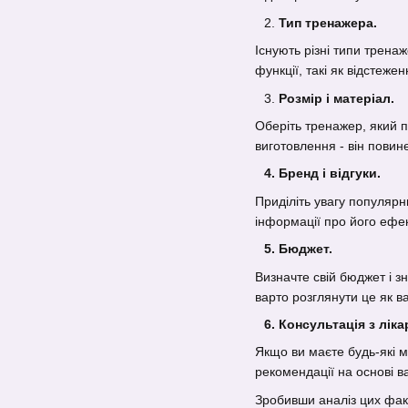
Тип тренажера.
Існують різні типи тренаж
функції, такі як відстеже
Розмір і матеріал.
Оберіть тренажер, який п
виготовлення - він повин
Бренд і відгуки.
Приділіть увагу популярн
інформації про його ефект
Бюджет.
Визначте свій бюджет і з
варто розглянути це як в
Консультація з ліка
Якщо ви маєте будь-які 
рекомендації на основі в
Зробивши аналіз цих факт