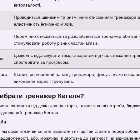
витривалості.
Проводиться швидким та ритмічним стисканням тренажера аб
еластичність інтимних м'язів.
Перемінно стискається та розслабляється тренажер або вагі
стимулювати роботу різних частин м'язів.
Дозволяє відстежувати тиск, створений під час стискання тре
ру
спостерігати за прогресом.
ного
Шарик, розміщений на кінці тренажера, фіксує тільки сокращ
виконання вправ і тренувань.
ибрати тренажер Кегеля?
же залежати від декількох факторів, таких як ваші потреби, бюджет,
ідповідний тренажер Кегеля:
еби.
 які саме м'язи ви хочете зміцнити і які цілі ви ставите перед со
доволеності, або, можливо, підготовка до вагітності чи відновлення