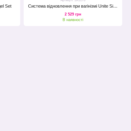
el Set
Система відновлення при вагінізмі Unite Silicone Dilators Set для зняття спазмів під час введення
2 529 грн
В наявності