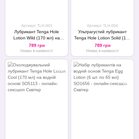
Артикул: TLH-003
Артикул: TLH-004
Лубрикант Tenga Hole
Ультрагустий лубрикант
Lotion Wild (170 мл) на
Tenga Hole Lotion Solid (170
водній основі,
мл) на водній основі,
789 грн
789 грн
охолоджувальний ефект,
універсальний
Немає в наявності
Немає в наявності
рідкий