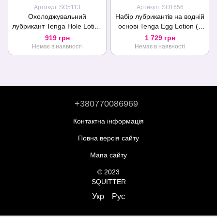
Артикул: SO5113
Артикул: SO1656
Охолоджувальний
Набір лубрикантів на водній
лубрикант Tenga Hole Lotion
основі Tenga Egg Lotion (6
Cool (170 мл) на водній
шт. по 65 мл)
919 грн
1 729 грн
основі
Немає в наявності
Немає в наявності
+380770086969
Контактна інформація
Повна версія сайту
Мапа сайту
© 2023
SQUITTER
Укр
Рус