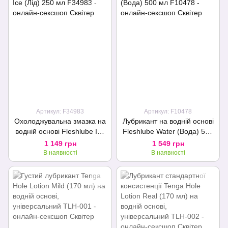
Подарунок
Артикул: F34983
Артикул: F10478
Охолоджувальна змазка на
Лубрикант на водній основі
водній основі Fleshlube Ice
Fleshlube Water (Вода) 500
(Лід) 250 мл
мл
1 149 грн
1 549 грн
В наявності
В наявності