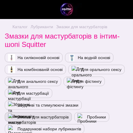
Каталог
Лубриканти
Змазки для мастурбаторів
Змазки для мастурбаторів в інтим-
шопі Squitter
На силіконовій основі
На водній основі
На комбінованій основі
Для орального сексу
Для анального сексу
Для фістингу
Для мастурбації
Збудливі та стимулюючі змазки
Змазки для мастурбаторів
Пробники
Подарункові набори лубрикантів