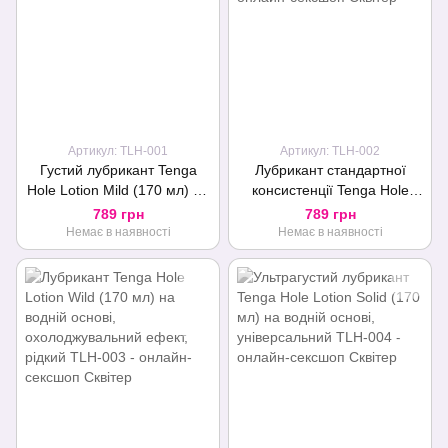
Артикул: TLH-001
Артикул: TLH-002
Густий лубрикант Tenga
Лубрикант стандартної
Hole Lotion Mild (170 мл) на
консистенції Tenga Hole
водній основі,
Lotion Real (170 мл) на
789 грн
789 грн
універсальний
водній основі,
Немає в наявності
Немає в наявності
універсальний