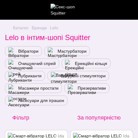
Каталог
Бренди
Lelo
Lelo в інтим-шопі Squitter
Вібратори
Мастурбатори
Очищуючий спрей
Ерекційні кільця
Лубриканти
Вакуумні стимулятори
Масажери простати
Презервативи
Аксесуари для іграшок
Фільтр
За популярністю