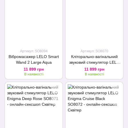
Артикул: SO8094
Артикул: SO8070
Вібромасажер LELO Smart
Кліторально-вагінальний
Wand 2 Large Aqua
звуковий стимулятор LELO
Enigma Black
11 899 грн
11 899 грн
В наявності
В наявності