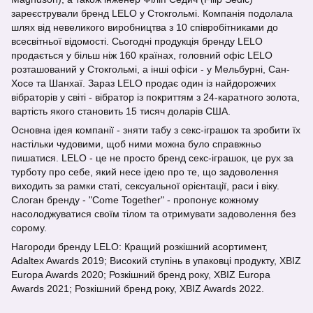
зареєстрували бренд LELO у Стокгольмі. Компанія подолала
шлях від невеликого виробництва з 10 співробітниками до
всесвітньої відомості. Сьогодні продукція бренду LELO
продається у більш ніж 160 країнах, головний офіс LELO
розташований у Стокгольмі, а інші офіси - у Мельбурні, Сан-
Хосе та Шанхаї. Зараз LELO продає один із найдорожчих
вібраторів у світі - вібратор із покриттям з 24-каратного золота,
вартість якого становить 15 тисяч доларів США.
Основна ідея компанії - зняти табу з секс-іграшок та зробити їх
настільки чудовими, щоб ними можна було справжньо
пишатися. LELO - це не просто бренд секс-іграшок, це рух за
турботу про себе, який несе ідею про те, що задоволення
виходить за рамки статі, сексуальної орієнтації, раси і віку.
Слоган бренду - "Come Together" - пропонує кожному
насолоджуватися своїм тілом та отримувати задоволення без
сорому.
Нагороди бренду LELO: Кращий розкішний асортимент,
Adaltex Awards 2019; Високий ступінь в упаковці продукту, XBIZ
Europa Awards 2020; Розкішний бренд року, XBIZ Europa
Awards 2021; Розкішний бренд року, XBIZ Awards 2022.