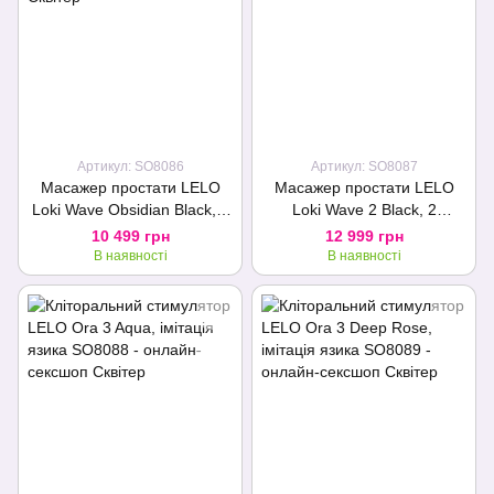
Артикул: SO8086
Артикул: SO8087
Масажер простати LELO
Масажер простати LELO
Loki Wave Obsidian Black, 2
Loki Wave 2 Black, 2
мотори, манливий рух +
мотори, манливий рух +
10 499 грн
12 999 грн
стимуляція промежини
вібрація
В наявності
В наявності