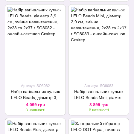
Артикул: SO8082
Артикул: SO8083
Набір вагінальних кульок
Набір вагінальних кульок
LELO Beads, діаметр 3,5
LELO Beads Mini, діаметр
см, змінне навантаження,
2,9 см, змінне
4 099 грн
3 899 грн
2х28 та 2х37 г
навантаження, 2х28 та 2х37
В наявності
В наявності
г