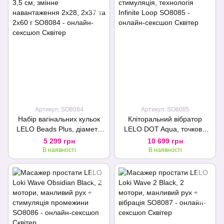
Артикул: SO8084
Артикул: SO8085
Набір вагінальних кульок
Кліторальний вібратор
LELO Beads Plus, діаметр
LELO DOT Aqua, точкова
3,5 см, змінне
стимуляція, технологія
5 299 грн
10 699 грн
навантаження 2х28, 2х37 та
Infinite Loop
В наявності
В наявності
2х60 г