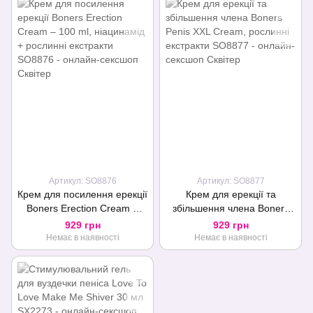
Артикул: SO8876
Артикул: SO8877
Крем для посилення ерекції
Крем для ерекції та
Boners Erection Cream –
збільшення члена Boners
100 ml, ніацинамід +
Penis XXL Cream, рослинні
929 грн
929 грн
рослинні екстракти
екстракти
Немає в наявності
Немає в наявності