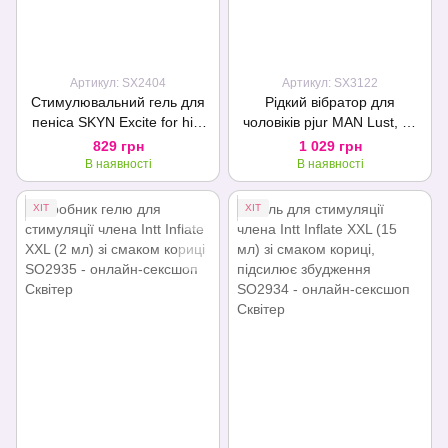
Артикул: SX2404
Артикул: SX3122
Стимулювальний гель для
Рідкий вібратор для
пеніса SKYN Excite for him
чоловіків pjur MAN Lust, 15
15 мл, поколювання, тепло-
мл, з ефектом мурашок
829 грн
1 029 грн
холод, містить L-аргінін
В наявності
В наявності
ХІТ
ХІТ