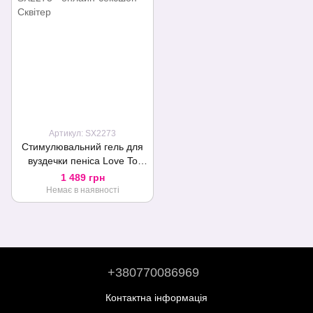
Артикул: SX2273
Стимулювальний гель для
вуздечки пеніса Love To
Love Make Me Shiver 30 мл
1 489 грн
Немає в наявності
+380770086969
Контактна інформація