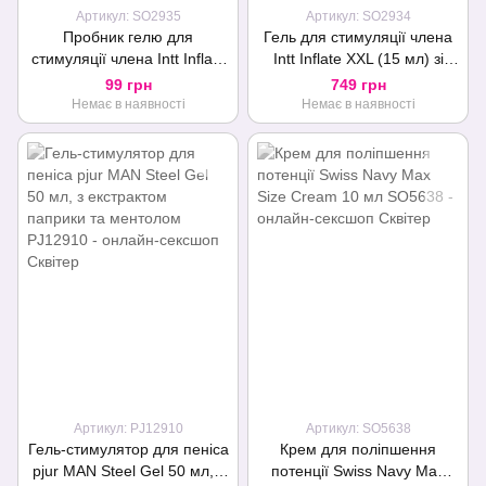
Артикул: SO2935
Артикул: SO2934
Пробник гелю для
Гель для стимуляції члена
стимуляції члена Intt Inflate
Intt Inflate XXL (15 мл) зі
XXL (2 мл) зі смаком кориці
смаком кориці, підсилює
99 грн
749 грн
збудження
Немає в наявності
Немає в наявності
Артикул: PJ12910
Артикул: SO5638
Гель-стимулятор для пеніса
Крем для поліпшення
pjur MAN Steel Gel 50 мл, з
потенції Swiss Navy Max