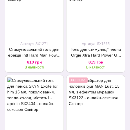
Артикул: SX1271
Артикул: SX1565
Стимулювальний гель для
Гель для стимуляції члена
ерекції Intt Hard Man Power
Orgie Xtra Hard Power Gel
(15 мл), екстракт гінгко
For Him, 50 мл, розігріває,
619 грн
819 грн
білоба, таурин
посилює ерекцію
В наявності
В наявності
НОВИНКА