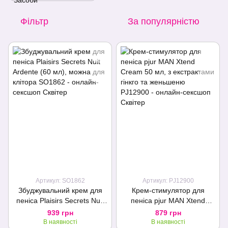
Фільтр
За популярністю
Артикул: SO1862
Артикул: PJ12900
Збуджувальний крем для
Крем-стимулятор для
пеніса Plaisirs Secrets Nuit
пеніса pjur MAN Xtend
Ardente (60 мл), можна для
Cream 50 мл, з екстрактами
939 грн
879 грн
клітора
гінкго та женьшеню
В наявності
В наявності