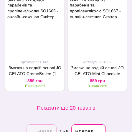
Артикул: SO1665
Артикул: SO1667
Змазка на водній основі JO
Змазка на водній основі JO
GELATO CremeBrulee (120
GELATO Mint Chocolate
мл) без цукру, парабенів та
(120 мл) без цукру,
859 грн
859 грн
пропіленгліколю
парабенів та
В наявності
В наявності
пропіленгліколю
Показати ще 20 товарів
Назад
Вперед
1
з 8