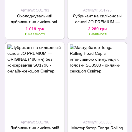
Подарунок
Артикул: SO1793
Артикул: SO1795
Охолоджувальний
Лубрикант на силіконовій
лубрикант на силіконовій
основі JO PREMIUM —
основі JO PREMIUM —
ORIGINAL (240 мл) без
1 019 грн
2 289 грн
COOLING (60 мл)
консервантів
В наявності
В наявності
Артикул: SO1796
Артикул: SO3503
Лубрикант на силіконовій
Мастурбатор Tenga Rolling