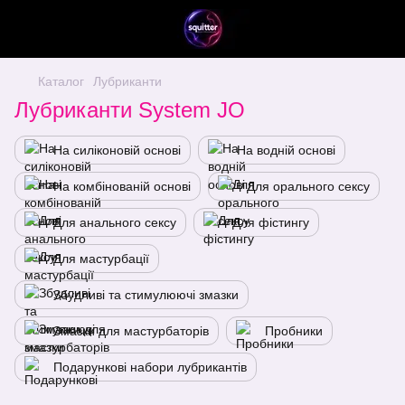
Каталог
Лубриканти
Лубриканти System JO
На силіконовій основі
На водній основі
На комбінованій основі
Для орального сексу
Для анального сексу
Для фістингу
Для мастурбації
Збудливі та стимулюючі змазки
Змазки для мастурбаторів
Пробники
Подарункові набори лубрикантів