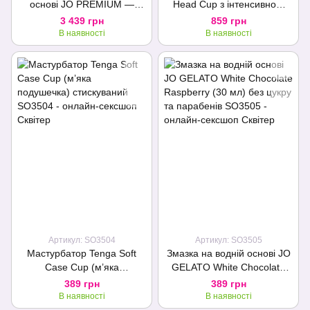
основі JO PREMIUM —
Head Cup з інтенсивною
ORIGINAL (480 мл) без
стимуляцією головки
3 439 грн
859 грн
консервантів
В наявності
В наявності
Артикул: SO3504
Артикул: SO3505
Мастурбатор Tenga Soft
Змазка на водній основі JO
Case Cup (м’яка
GELATO White Chocolate
подушечка) стискуваний
Raspberry (30 мл) без цукру
389 грн
389 грн
та парабенів
В наявності
В наявності