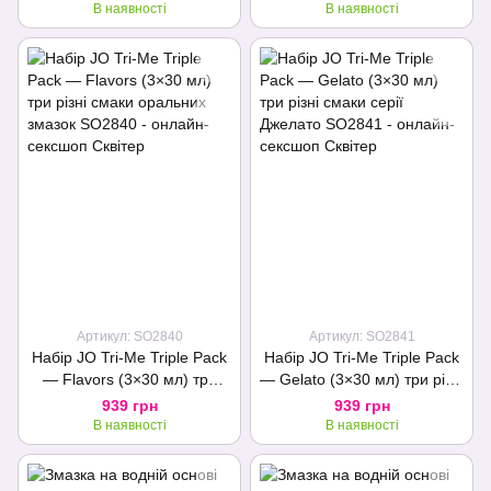
змазка
В наявності
В наявності
Артикул: SO2840
Артикул: SO2841
Набір JO Tri-Me Triple Pack
Набір JO Tri-Me Triple Pack
— Flavors (3×30 мл) три
— Gelato (3×30 мл) три різні
різні смаки оральних змазок
смаки серії Джелато
939 грн
939 грн
В наявності
В наявності