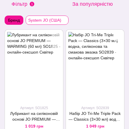
Фільтр
За популярністю
1
Бренд
System JO (США)
Артикул: SO1825
Артикул: SO2839
Лубрикант на силіконовій
Набір JO Tri-Me Triple Pack
основі JO PREMIUM —
— Classics (3×30 мл) водна,
WARMING (60 мл)
силіконова та смакова
1 019 грн
1 049 грн