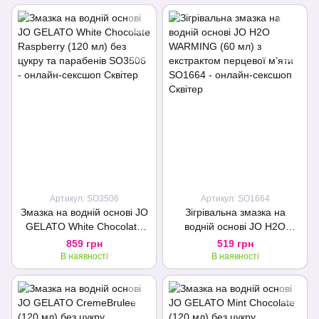
Артикул: SO3506
Артикул: SO1664
Змазка на водній основі JO
Зігрівальна змазка на
GELATO White Chocolate
водній основі JO H2O
Raspberry (120 мл) без
WARMING (60 мл) з
859 грн
519 грн
цукру та парабенів
екстрактом перцевої м’яти
В наявності
В наявності