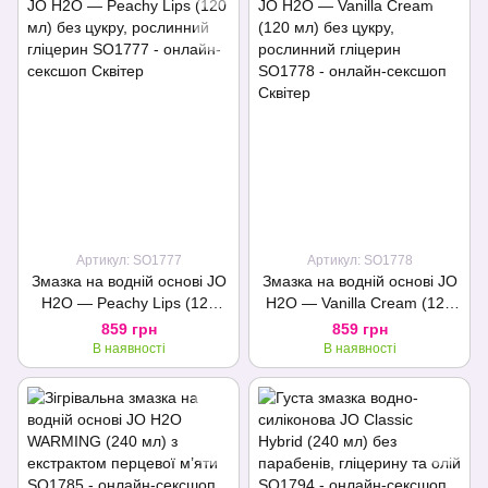
Артикул: SO1777
Артикул: SO1778
Змазка на водній основі JO
Змазка на водній основі JO
H2O — Peachy Lips (120
H2O — Vanilla Cream (120
мл) без цукру, рослинний
мл) без цукру, рослинний
859 грн
859 грн
гліцерин
гліцерин
В наявності
В наявності