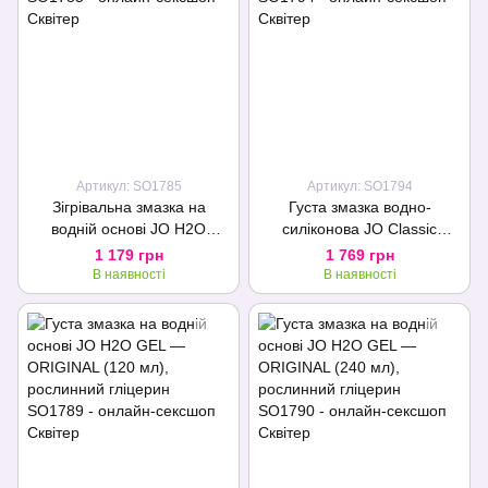
Подарунок
Артикул: SO1785
Артикул: SO1794
Зігрівальна змазка на
Густа змазка водно-
водній основі JO H2O
силіконова JO Classic
WARMING (240 мл) з
Hybrid (240 мл) без
1 179 грн
1 769 грн
екстрактом перцевої м’яти
парабенів, гліцерину та олій
В наявності
В наявності