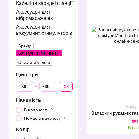
Кабелі та зарядні станції
Аксесуари для
вібромасажерів
Аксесуари для
вакуумних стимуляторів
Бренд:
Satisfyer (Німеччина)
Очистити фільтр
Ціна, грн
Від Ціна, грн
До Ціна, грн
ОК
Наявність
Артикул
15
В наявності
5
Немає в наявності
699
В ная
Колір
10