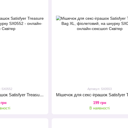
: SX0552
Артикул: SX0553
Мішечок для секс-іграшок Satisfyer Treasure Bag XL, чорний, на шнурку
 грн
199 грн
вності
В наявності