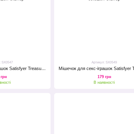
: SX0547
Артикул: SX0549
Мішечок для секс-іграшок Satisfyer Treasure Bag M, фіолетовий, на шнурку
 грн
179 грн
вності
В наявності