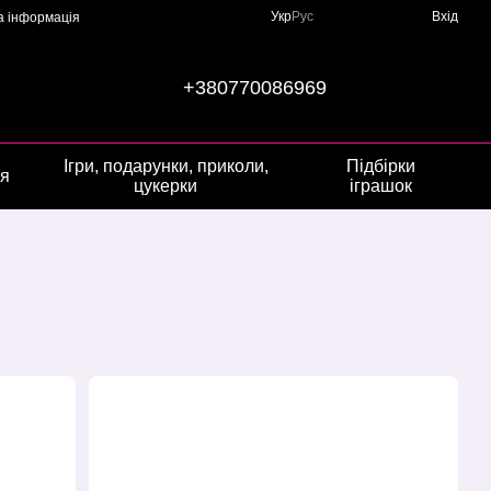
Укр
Рус
Вхід
а інформація
+380770086969
Ігри, подарунки, приколи,
Підбірки
ія
цукерки
іграшок