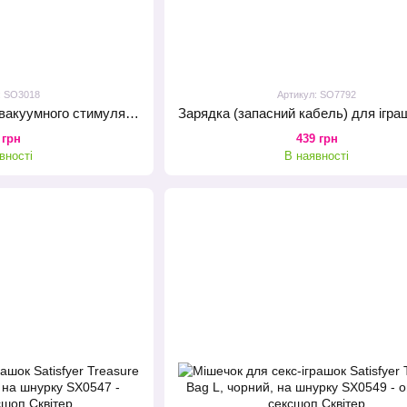
: SO3018
Артикул: SO7792
Запасна насадка для вакуумного стимулятора Satisfyer Penguin Climax Tips
 грн
439 грн
вності
В наявності