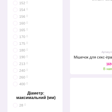
0
152
0
154
0
156
0
160
0
165
0
170
0
175
0
180
Артикул
0
190
0
213
169
В ная
0
240
0
260
0
400
Діаметр:
максимальний (мм)
0
28