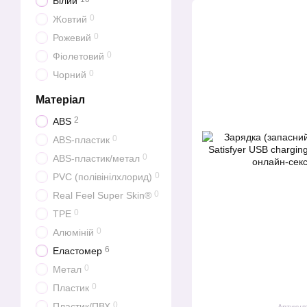
Білий
0
Жовтий
0
Рожевий
0
Фіолетовий
0
Чорний
Матеріал
2
ABS
0
ABS-пластик
0
ABS-пластик/метал
0
PVC (полівінілхлорид)
0
Real Feel Super Skin®
0
TPE
0
Алюміній
6
Еластомер
0
Метал
0
Пластик
0
Пластик/ПВХ
Артикул