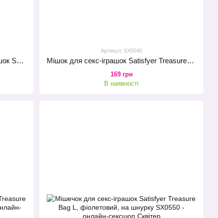
Артикул: SX0546
Зарядка (запасний кабель) для іграшок Satisfyer USB charging cable Black
Мішок для секс-іграшок Satisfyer Treasure Bag M, чорний, на шнурку
169 грн
В наявності