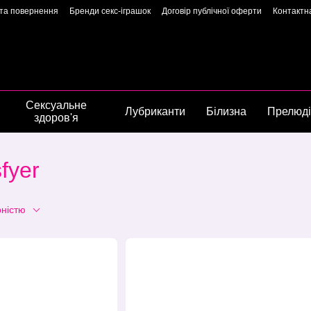
 та повернення
Бренди секс-іграшок
Договір публічної оферти
Контактн
арантія якості
Конфіденційність
Угода користувача
Сторінка власниць
Сексуальне
Лубриканти
Білизна
Прелюд
здоров'я
fyer
рністю