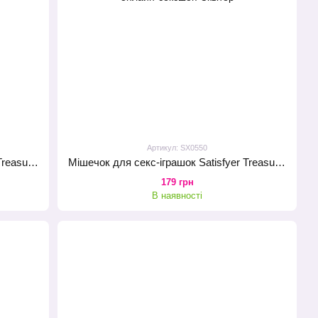
Артикул: SX0550
Мішечок для секс-іграшок Satisfyer Treasure Bag L, чорний, на шнурку
Мішечок для секс-іграшок Satisfyer Treasure Bag L, фіолетовий, на шнурку
179 грн
В наявності