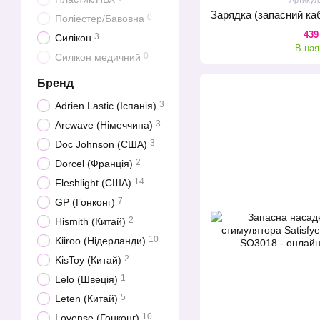
0
Поліестер/Бавовна
439
3
Силікон
В ная
0
Силікон медичний
Бренд
3
Adrien Lastic (Іспанія)
3
Arcwave (Німеччина)
3
Doc Johnson (США)
2
Dorcel (Франція)
14
Fleshlight (США)
7
GP (Гонконг)
2
Hismith (Китай)
10
Kiiroo (Нідерланди)
2
KisToy (Китай)
1
Lelo (Швеція)
5
Leten (Китай)
10
Lovense (Гонконг)