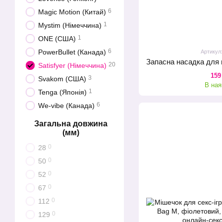
6
Magic Motion (Китай)
1
Mystim (Німеччина)
1
ONE (США)
6
PowerBullet (Канада)
Артикул
20
Satisfyer (Німеччина)
159
3
Svakom (США)
В ная
1
Tenga (Японія)
6
We-vibe (Канада)
Загальна довжина
(мм)
0
28
0
50
0
52
0
67
0
112
0
129