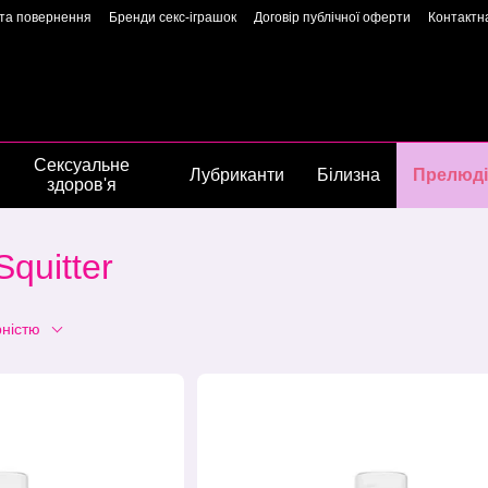
 та повернення
Бренди секс-іграшок
Договір публічної оферти
Контактн
арантія якості
Конфіденційність
Угода користувача
Сторінка власниць
Сексуальне
Лубриканти
Білизна
Прелюді
здоров'я
quitter
рністю