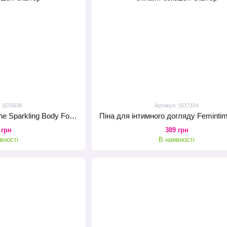
: SO5636
Артикул: SO7334
Масажна піна Amoreane Sparkling Body Foam Passionfruit Daiquiri (150 мл)
 грн
389 грн
вності
В наявності