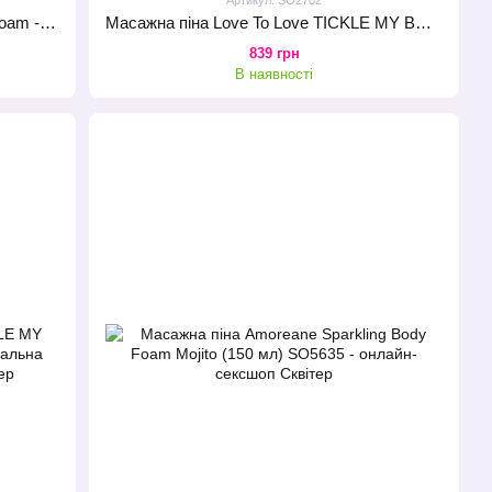
Преміум масажна піна Intt Crunchy Foam - Vanilla (150 мл) екстразволожувальна
Масажна піна Love To Love TICKLE MY BODY Monoi (150 мл) зволожувальна
839 грн
В наявності