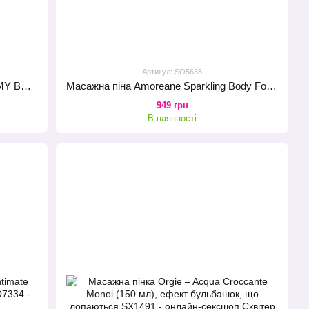
Артикул: SO5635
Масажна піна Love To Love TICKLE MY BODY COCONUT (150 мл) зволожувальна
Масажна піна Amoreane Sparkling Body Foam Mojito (150 мл)
949 грн
В наявності