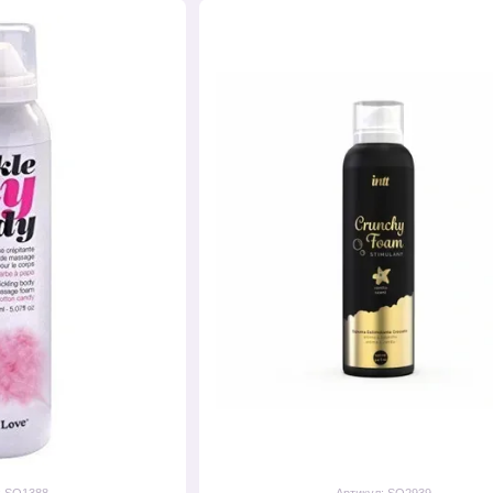
: SO1388
Артикул: SO2939