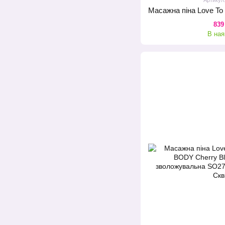
839
В ная