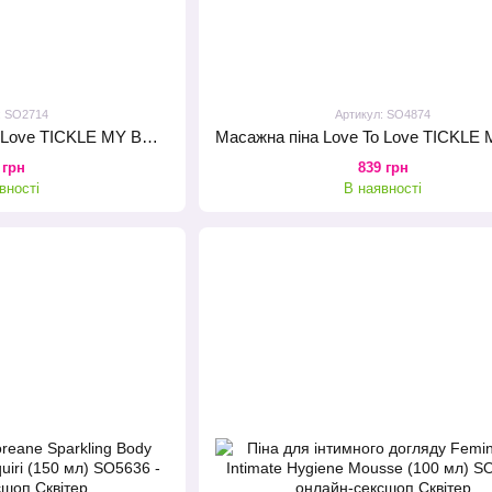
: SO2714
Артикул: SO4874
Масажна піна Love To Love TICKLE MY BODY Cherry Blossom (150 мл) зволожувальна
 грн
839 грн
вності
В наявності