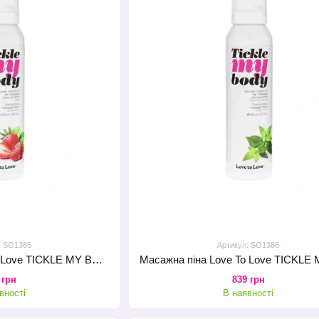
: SO1385
Артикул: SO1386
Масажна піна Love To Love TICKLE MY BODY Strawberry (150 мл) зволожувальна
 грн
839 грн
вності
В наявності