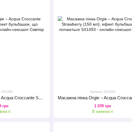
: SX1492
Артикул: SX1493
Масажна пінка Orgie – Acqua Croccante Sakura (150 мл), ефект бульбашок, що лопаються
9 грн
1 039 грн
вності
В наявності