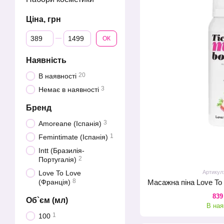
Ціна, грн
Від Ціна, грн
До Ціна, грн
ОК
Наявність
20
В наявності
3
Немає в наявності
Бренд
3
Amoreane (Іспанія)
1
Femintimate (Іспанія)
Intt (Бразилія-
2
Португалія)
Артикул
Love To Love
8
(Франція)
839
Об`єм (мл)
В ная
1
100