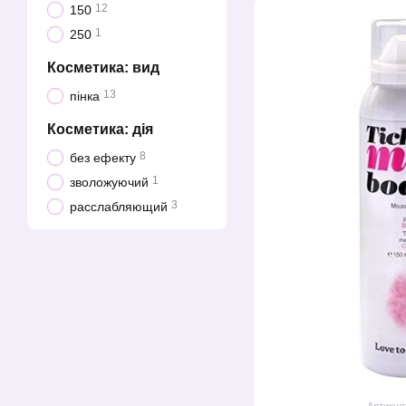
12
150
1
250
Косметика: вид
13
пінка
Косметика: дія
8
без ефекту
1
зволожуючий
3
расслабляющий
Артикул