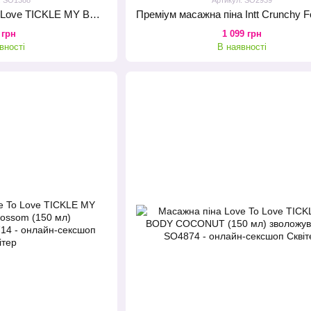
Масажна піна Love To Love TICKLE MY BODY Cotton candy (150 мл) зволожувальна
 грн
1 099 грн
вності
В наявності