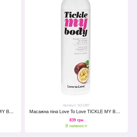
Артикул: SO1387
Масажна піна Love To Love TICKLE MY BODY Fresh Mint (150 мл) зволожувальна
Масажна піна Love To Love TICKLE MY BODY Passion Fruit (150 мл) зволожувальна
839 грн
В наявності