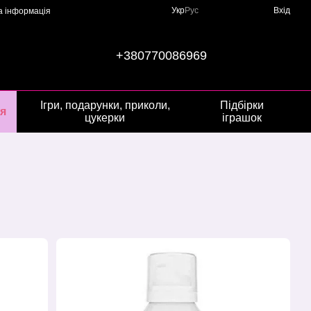
Укр
Рус
Вхід
а інформація
+380770086969
Ігри, подарунки, приколи,
Підбірки
я
цукерки
іграшок