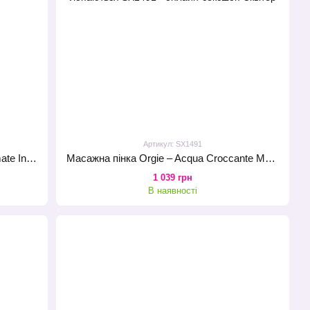
Артикул: SX1491
Піна для інтимного догляду Femintimate Intimate Hygiene Mousse (100 мл)
Масажна пінка Orgie – Acqua Croccante Monoi (150 мл), ефект бульбашок, що лопаються
1 039 грн
В наявності