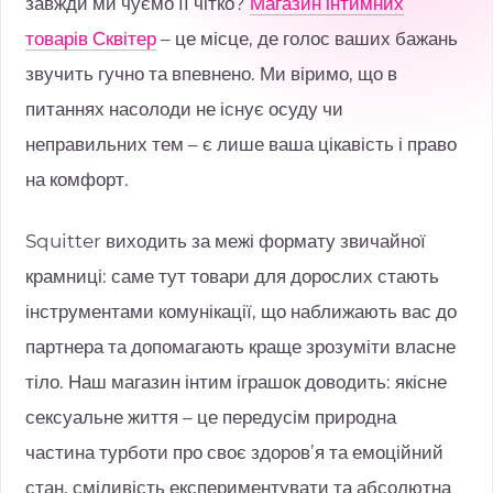
завжди ми чуємо її чітко?
Магазин інтимних
товарів Сквітер
– це місце, де голос ваших бажань
звучить гучно та впевнено. Ми віримо, що в
питаннях насолоди не існує осуду чи
неправильних тем – є лише ваша цікавість і право
на комфорт.
Squitter виходить за межі формату звичайної
крамниці: саме тут товари для дорослих стають
інструментами комунікації, що наближають вас до
партнера та допомагають краще зрозуміти власне
тіло. Наш магазин інтим іграшок доводить: якісне
сексуальне життя – це передусім природна
частина турботи про своє здоров’я та емоційний
стан, сміливість експериментувати та абсолютна