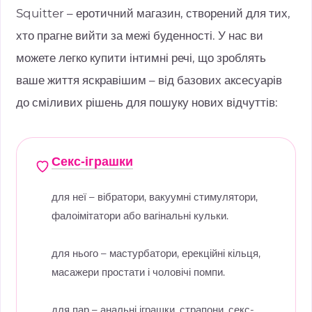
Squitter – еротичний магазин, створений для тих,
хто прагне вийти за межі буденності. У нас ви
можете легко купити інтимні речі, що зроблять
ваше життя яскравішим – від базових аксесуарів
до сміливих рішень для пошуку нових відчуттів:
Секс-іграшки
для неї – вібратори, вакуумні стимулятори,
фалоімітатори або вагінальні кульки.
для нього – мастурбатори, ерекційні кільця,
масажери простати і чоловічі помпи.
для пар – анальні іграшки, страпони, секс-