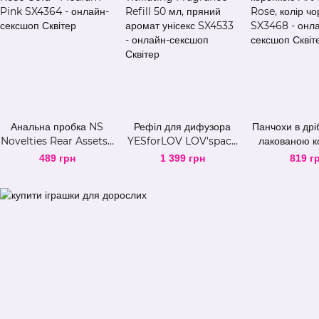
Анальна пробка NS
Рефіл для дифузора
Панчохи в дріб
Novelties Rear Assets -
YESforLOV LOV'space
лакованою к
Rose Gold - Medium -
Titillating Fragrance
Art of Sex - R
489 грн
1 399 грн
819 г
Pink
Refill 50 мл, пряний
чорний
аромат унісекс