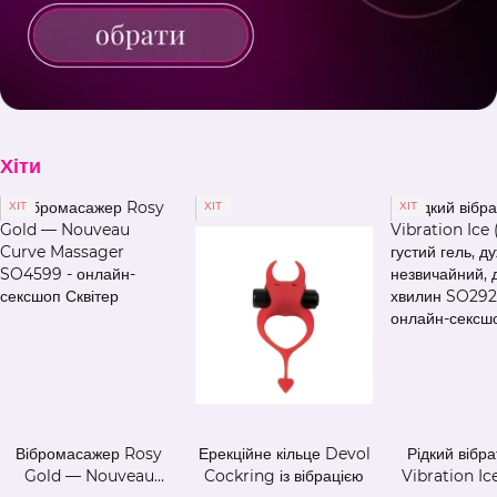
Хіти
ХІТ
ХІТ
ХІТ
Вібромасажер Rosy
Ерекційне кільце Devol
Рідкий вібра
Gold — Nouveau
Cockring із вібрацією
Vibration Ice