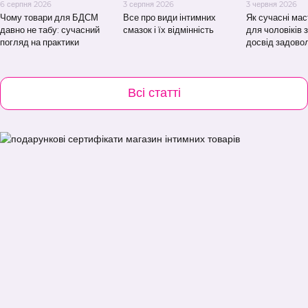
6 серпня 2026
3 серпня 2026
3 червня 2026
Чому товари для БДСМ
Все про види інтимних
Як сучасні ма
давно не табу: сучасний
смазок і їх відмінність
для чоловіків
погляд на практики
досвід задово
Всі статті