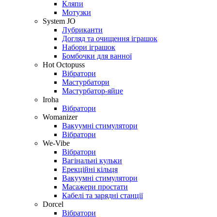
Кляпи
Мотузки
System JO
Лубриканти
Догляд та очищення іграшок
Набори іграшок
Бомбочки для ванної
Hot Octopuss
Вібратори
Мастурбатори
Мастурбатор-яйце
Iroha
Вібратори
Womanizer
Вакуумні стимулятори
Вібратори
We-Vibe
Вібратори
Вагінальні кульки
Ерекційні кільця
Вакуумні стимулятори
Масажери простати
Кабелі та зарядні станції
Dorcel
Вібратори