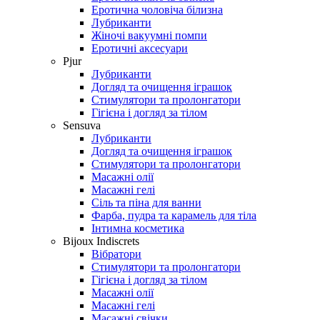
Еротична чоловіча білизна
Лубриканти
Жіночі вакуумні помпи
Еротичні аксесуари
Pjur
Лубриканти
Догляд та очищення іграшок
Стимулятори та пролонгатори
Гігієна і догляд за тілом
Sensuva
Лубриканти
Догляд та очищення іграшок
Стимулятори та пролонгатори
Масажні олії
Масажні гелі
Сіль та піна для ванни
Фарба, пудра та карамель для тіла
Інтимна косметика
Bijoux Indiscrets
Вібратори
Стимулятори та пролонгатори
Гігієна і догляд за тілом
Масажні олії
Масажні гелі
Масажні свічки