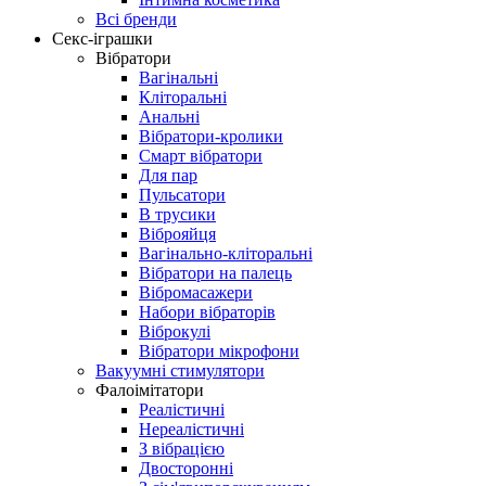
Всі бренди
Секс-іграшки
Вібратори
Вагінальні
Кліторальні
Анальні
Вібратори-кролики
Смарт вібратори
Для пар
Пульсатори
В трусики
Віброяйця
Вагінально-кліторальні
Вібратори на палець
Вібромасажери
Набори вібраторів
Віброкулі
Вібратори мікрофони
Вакуумні стимулятори
Фалоімітатори
Реалістичні
Нереалістичні
З вібрацією
Двосторонні