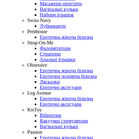
Масажери простати
Вагінальні кульки
Набори іграшок
Swiss Navy
Лубриканти
Penthouse
Еротична жіноча білизна
Strap-On-Me
Фалоімітатори
Страпони
Анальні іграшки
Obsessive
Еротична жіноча білизна
Еротична чоловіча білизна
Ляскалки
Еротичні аксесуари
Leg Avenue
Еротична жіноча білизна
Еротичні аксесуари
KisToy
Вібратори
Вакуумні стимулятори
Вагінальні кульки
Passion
Еротична жіноча білизна