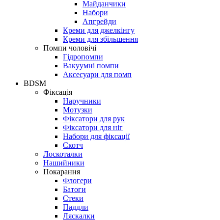
Майданчики
Набори
Апгрейди
Креми для джелкінгу
Креми для збільшення
Помпи чоловічі
Гідропомпи
Вакуумні помпи
Аксесуари для помп
BDSM
Фіксація
Наручники
Мотузки
Фіксатори для рук
Фіксатори для ніг
Набори для фіксації
Скотч
Лоскоталки
Нашийники
Покарання
Флогери
Батоги
Стеки
Паддли
Ляскалки