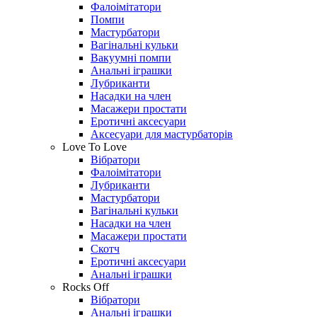
Фалоімітатори
Помпи
Мастурбатори
Вагінальні кульки
Вакуумні помпи
Анальні іграшки
Лубриканти
Насадки на член
Масажери простати
Еротичні аксесуари
Аксесуари для мастурбаторів
Love To Love
Вібратори
Фалоімітатори
Лубриканти
Мастурбатори
Вагінальні кульки
Насадки на член
Масажери простати
Скотч
Еротичні аксесуари
Анальні іграшки
Rocks Off
Вібратори
Анальні іграшки