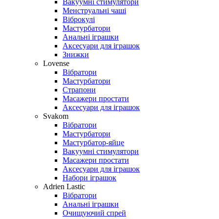
Вакуумні стимулятори
Менструальні чаші
Віброкулі
Мастурбатори
Анальні іграшки
Аксесуари для іграшок
Знижки
Lovense
Вібратори
Мастурбатори
Страпони
Масажери простати
Аксесуари для іграшок
Svakom
Вібратори
Мастурбатори
Мастурбатор-яйце
Вакуумні стимулятори
Масажери простати
Аксесуари для іграшок
Набори іграшок
Adrien Lastic
Вібратори
Анальні іграшки
Очищуючий спрей