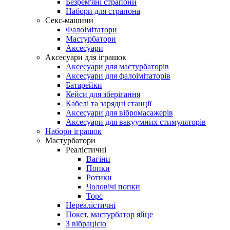
Безрем'яні страпони
Набори для страпона
Секс-машини
Фалоімітатори
Мастурбатори
Аксесуари
Аксесуари для іграшок
Аксесуари для мастурбаторів
Аксесуари для фалоімітаторів
Батарейки
Кейси для зберігання
Кабелі та зарядні станції
Аксесуари для вібромасажерів
Аксесуари для вакуумних стимуляторів
Набори іграшок
Мастурбатори
Реалістичні
Вагіни
Попки
Ротики
Чоловічі попки
Торс
Нереалістичні
Покет, мастурбатор яйце
З вібрацією