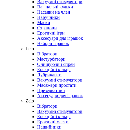
Вакуумні стимулятори
Вагінальні кульки
Насадки на член
Наручники
Маски
Страпони
Еротичні ігри
Аксесуари для іграшок
Набори іграшок
Lelo
Вібратори
Мастурбатори
Очищуючий спрей
Ерекційні кільця
Лубриканти
Вакуумні стимулятори
Масажери простати
Презервативи
Аксесуари для іграшок
Zalo
Вібратори
Вакуумні стимулятори
Ерекційні кільця
Еротичні маски
Нашийники