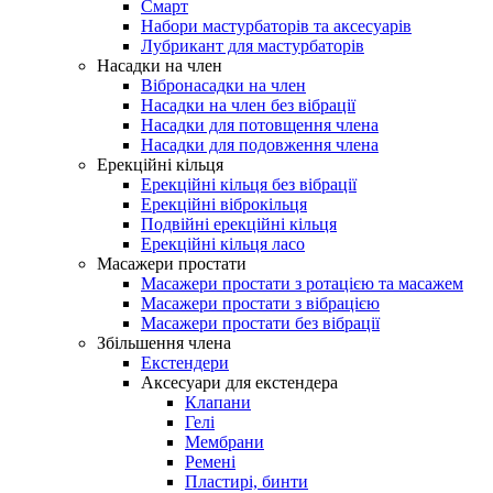
Смарт
Набори мастурбаторів та аксесуарів
Лубрикант для мастурбаторів
Насадки на член
Вібронасадки на член
Насадки на член без вібрації
Насадки для потовщення члена
Насадки для подовження члена
Ерекційні кільця
Ерекційні кільця без вібрації
Ерекційні віброкільця
Подвійні ерекційні кільця
Ерекційні кільця ласо
Масажери простати
Масажери простати з ротацією та масажем
Масажери простати з вібрацією
Масажери простати без вібрації
Збільшення члена
Екстендери
Аксесуари для екстендера
Клапани
Гелі
Мембрани
Ремені
Пластирі, бинти