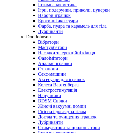
Інтимна косметика
Ігри, подарунки, приколи, цукерки
Набори іграшок
Еротичні аксесуари
Фарба, пудра та карамель для тіла
Лубриканти
Doc Johnson
Вібратори
Мастурбатори
Насадки та ерекційні кільця
Фалоімітатори
Анальні іграшки
Страпони
Секс-машини
Аксесуари для іграшок
Колеса Вартенберга
Електростимуляція
Наручники
BDSM Свічки
Жіночі вакуумні помпи
Гігієна і догляд за тілом
Догляд та очищення іграшок
Лубриканти
Стимулятори та пролонгатори
Інтимна косметика