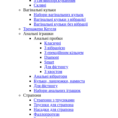
З сім'явипорскуванням
Скляні
Вагінальні кульки
Набори вагінальних кульок
Вагінальні кульки з вібрацієї
Вагінальні кульки без вібрації
Тренажери Кегеля
Анальні іграшки
Анальні пробки
Класичні
З вібрацією
З ерекційним кільцем
Diamont
Smart
Для фістингу
З хвостом
Анальні вібратори
Кульки, ланцюжки, намиста
Для фістингу
Набори анальних іграшок
Страпони
Страпони з трусиками
Трусики для страпона
Насадки для страпона
Фаллопротези