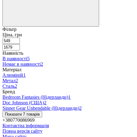
Фільтр
Ціна, грн
Наявність
В наявності
5
Немає в наявності
2
Матеріал
Алюміній
1
Метал
2
Сталь
2
Бренд
Bedroom Fantasies (Нідерланди)
1
Doc Johnson (США)
2
Sinner Gear Unbendable (Нідерланди)
2
Показати 7 товарів
+380770086969
Контактна інформація
Повна версія сайту
Мапа сайту