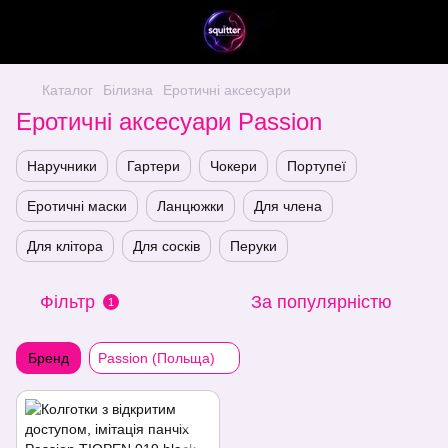
Каталог
Білизна
Еротичні аксесуари
Еротичні аксесуари Passion
Наручники
Гартери
Чокери
Портупеї
Еротичні маски
Ланцюжки
Для члена
Для клітора
Для сосків
Перуки
Фільтр
За популярністю
1
Бренд
Passion (Польща)