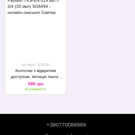
Артикул: SO8494
Колготки з відкритим
доступом, імітація панчіх
Passion TIOPEN 019 black
599 грн
3/4 (20 den)
В наявності
+380770086969