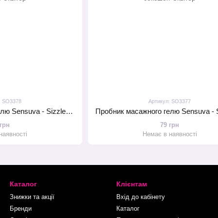
: SO3378
Артикул: SO3377
Пробник масажного гелю Sensuva - Sizzle Lips Pina Colada (6 мл)
 грн
79 грн
наявності
Немає в наявності
Каталог
Клієнтам
Знижки та акції
Вхід до кабінету
Бренди
Каталог