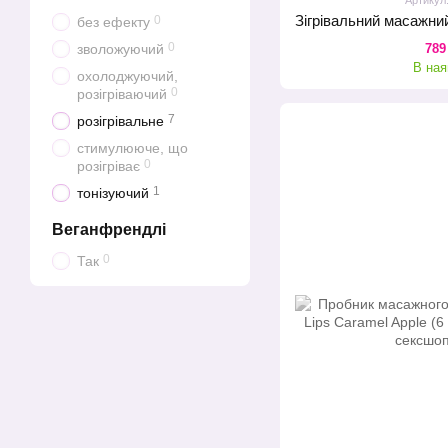
0
без ефекту
0
789
зволожуючий
В ная
охолоджуючий,
0
розігріваючий
7
розігрівальне
стимулююче, що
0
розігріває
1
тонізуючий
Веганфрендлі
0
Так