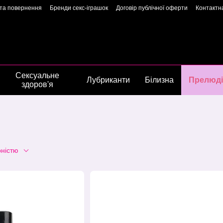
 та повернення
Бренди секс-іграшок
Договір публічної оферти
Контактн
арантія якості
Конфіденційність
Угода користувача
Сторінка власниць
Сексуальне
Лубриканти
Білизна
Прелюді
здоров'я
рністю