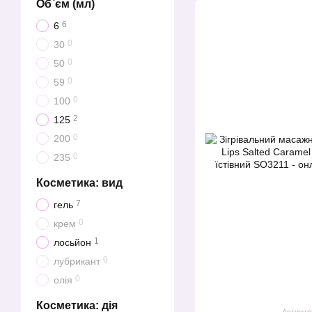
Об`єм (мл)
6
6
0
30
0
50
0
59
0
100
2
125
0
200
0
235
Косметика: вид
7
гель
0
крем
1
лосьйон
0
лубрикант
0
олія
Косметика: дія
Артикул