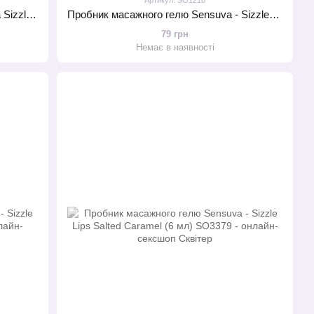
Зігрівальний масажний гель Sensuva Sizzle Lips Pina Colada (125 мл), без цукру, їстівний
Пробник масажного гелю Sensuva - Sizzle Lips Butter Rum (6 мл)
79 грн
Немає в наявності