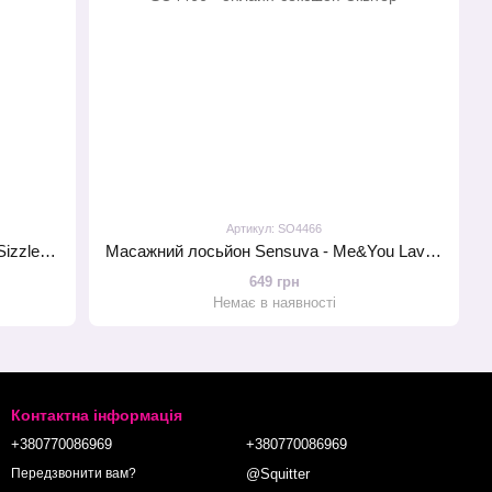
Артикул: SO4466
Пробник масажного гелю Sensuva - Sizzle Lips Cinnamon Pastry (6 мл)
Масажний лосьйон Sensuva - Me&You Lavender Vanilla (125 мл) з феромонами
649 грн
Немає в наявності
Контактна інформація
+380770086969
+380770086969
@Squitter
Передзвонити вам?