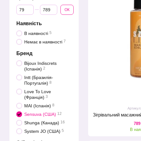
Від Ціна, грн
До Ціна, грн
ОК
Наявність
5
В наявності
7
Немає в наявності
Бренд
Bijoux Indiscrets
2
(Іспанія)
Intt (Бразилія-
8
Португалія)
Love To Love
3
(Франція)
8
MAI (Іспанія)
Артикул
12
Sensuva (США)
16
Shunga (Канада)
789
В ная
5
System JO (США)