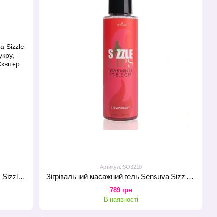
Артикул: SO3210
Зігрівальний масажний гель Sensuva Sizzle Lips Caramel Apple (125 мл), без цукру, їстівний
Зігрівальний масажний гель Sensuva Sizzle Lips Strawberry (125 мл), без цукру, їстівний
789 грн
В наявності