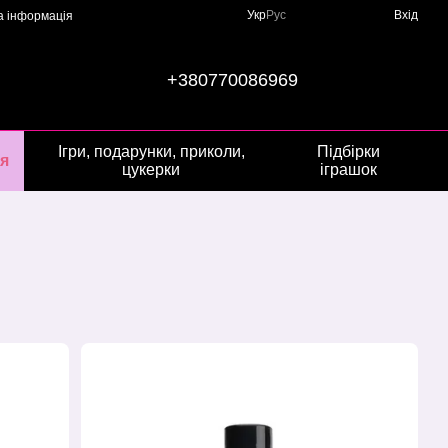
Укр
Рус
Вхід
а інформація
+380770086969
Ігри, подарунки, приколи,
Підбірки
я
цукерки
іграшок