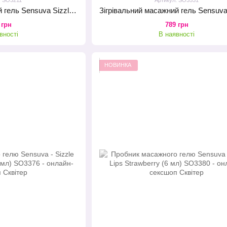
Зігрівальний масажний гель Sensuva Sizzle Lips Salted Caramel (125 мл), без цукру, їстівний
 грн
789 грн
вності
В наявності
НОВИНКА