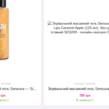
: SO3208
Артикул: SO3209
Зігрівальний масажний гель Sensuva — Sizzle Lips Butter Rum (125 мл), без цукру, їстівний
 грн
789 грн
вності
В наявності