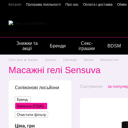
Перейти до основного контенту
Каталог
Програма лояльності
Про нас
Оплата і доставка
Обмін
Подарункові сертифікати
Блог
Новини
Відгуки про магазин
Г
Знижки та
Секс-
Бренди
BDSM
акції
іграшки
Секс-шоп 🔥 Squitter
Каталог
Прелюдія
Масаж
Масажні гелі
Масажні гелі Sensuva
Сортування:
за популя
Силіконові лосьйони
Бренд:
Sensuva (США)
Очистити фільтр
Ціна, грн